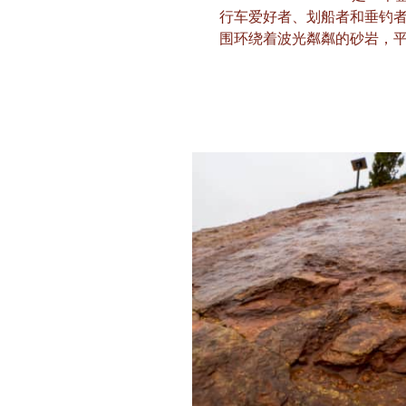
行车爱好者、划船者和垂钓者都能
围环绕着波光粼粼的砂岩，