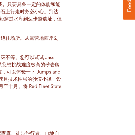
成。只要具备一定的体能和能
岩石上行走时务必小心。到达
乘船穿过水库到达步道遗址，但
的绝佳场所。从露营地西岸划
等。您可以试试 Jass-
间。如果您想挑战难度极高的砂岩爬
坡，可以体验一下 Jumps and
条快速且技术性强的沙漠小径，设
。将 Red Fleet State
。露营家庭、徒步旅行者、山地自