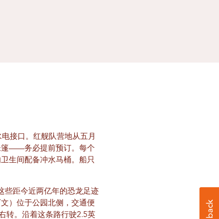
水电接口。红舰队营地从五月
帐篷——务必提前预订。每个
的卫生间配备冲水马桶。船只
这些距今近两亿年的恐龙足迹
下文）位于公园北侧，交通便
转。沿着这条路行驶2.5英