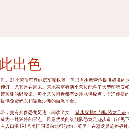
此出色
景。31个营位可容纳房车和帐篷，但只有少数营位提供标准的
前预订，尤其是在周末。营地甚至有两个营位配备了大型印第安
和带顶棚的野餐桌。每个营位附近都有饮用水供应点，干净便捷
还提供免费码头和靠近沙滩的游泳平台。
地带，拥有众多恐龙足迹（阅读全文：
徒步穿越红舰队恐龙足迹
已成为一处独特的景点。风景优美的红舰队恐龙足迹步道（详见
主入口沿191号美国国道向北行驶约一英里，在恐龙足迹路标处右