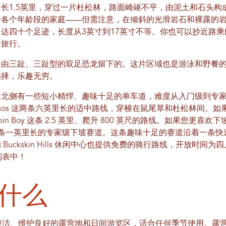
长1.5英里，穿过一片杜松林，路面崎岖不平，由泥土和石头构
合各个年龄段的家庭——但需注意，在倾斜的光滑岩石和裸露的
达四十个足迹，长度从3英寸到17英寸不等。你也可以抄近路
步旅行。
是由三趾、三趾型的双足恐龙留下的。这片区域也是游泳和野餐
选择，乐趣无穷。
北侧有一些短小精悍、趣味十足的单车道，难度从入门级到专家级不
hree Amigos 这两条六英里长的适中路线，穿梭在鼠尾草和杜松林
abin Boy 这条 2.5 英里、爬升 800 英尺的路线。如果您更喜欢下
otrax）这条一英里长的专家级下坡赛道。这条趣味十足的赛道沿着一
kskin Hills 休闲中心也提供免费的骑行路线，开放时间为四月至十月
列表中！
什么
 Park 是一个整洁、维护良好的露营地和日间游览区，适合任何季节使用