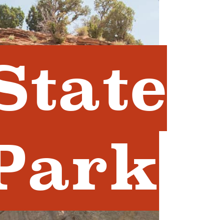
State
Park