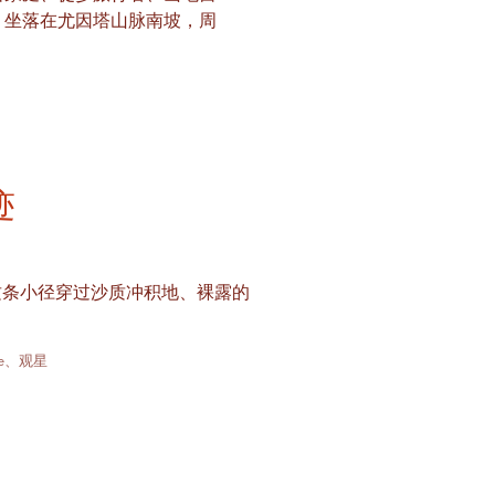
rk 坐落在尤因塔山脉南坡，周
迹
的小径，这条小径穿过沙质冲积地、裸露的
e、观星