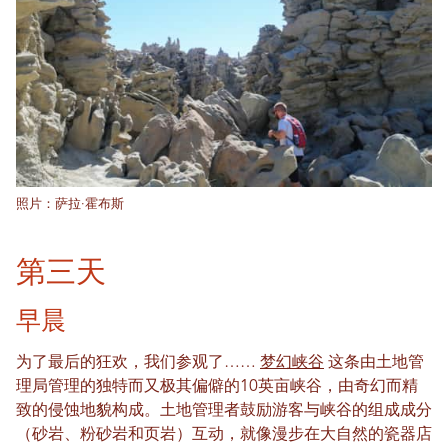
照片：萨拉·霍布斯
第三天
早晨
为了最后的狂欢，我们参观了……
梦幻峡谷
这条由土地管
理局管理的独特而又极其偏僻的10英亩峡谷，由奇幻而精
致的侵蚀地貌构成。土地管理者鼓励游客与峡谷的组成成分
（砂岩、粉砂岩和页岩）互动，就像漫步在大自然的瓷器店