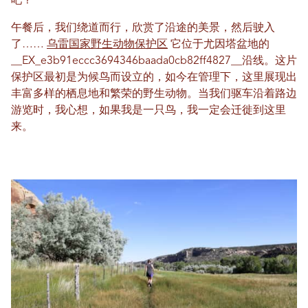
吧？
午餐后，我们绕道而行，欣赏了沿途的美景，然后驶入
了……
乌雷国家野生动物保护区
它位于尤因塔盆地的
__EX_e3b91eccc3694346baada0cb8​​2ff4827__沿线。这片
保护区最初是为候鸟而设立的，如今在管理下，这里展现出
丰富多样的栖息地和繁荣的野生动物。当我们驱车沿着路边
游览时，我心想，如果我是一只鸟，我一定会迁徙到这里
来。