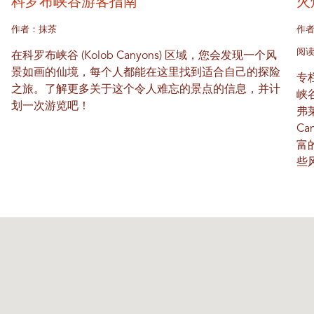
科罗布峡谷游客指南
火
作者：抹茶
作者
阅读
在科罗布峡谷 (Kolob Canyons) 区域，您会发现一个风
景如画的仙境，每个人都能在这里找到适合自己的探险
专栏
之旅。了解更多关于这个令人难忘的景点的信息，并计
峡谷
划一次游览吧！
弗
C
富
些