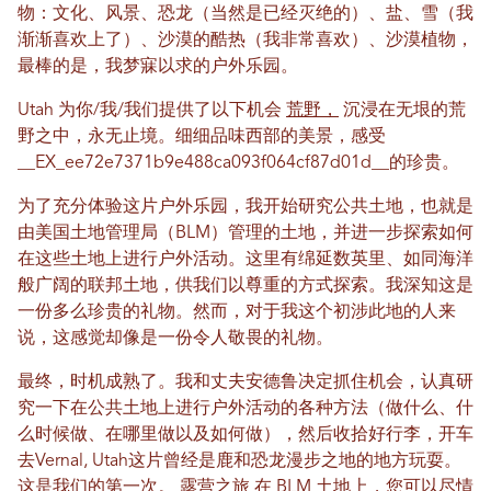
物：文化、风景、恐龙（当然是已经灭绝的）、盐、雪（我
渐渐喜欢上了）、沙漠的酷热（我非常喜欢）、沙漠植物，
最棒的是，我梦寐以求的户外乐园。
Utah 为你/我/我们提供了以下机会
荒野，
沉浸在无垠的荒
野之中，永无止境。细细品味西部的美景，感受
__EX_ee72e7371b9e488ca093​​f064cf87d01d__的珍贵。
为了充分体验这片户外乐园，我开始研究公共土地，也就是
由美国土地管理局（BLM）管理的土地，并进一步探索如何
在这些土地上进行户外活动。这里有绵延数英里、如同海洋
般广阔的联邦土地，供我们以尊重的方式探索。我深知这是
一份多么珍贵的礼物。然而，对于我这个初涉此地的人来
说，这感觉却像是一份令人敬畏的礼物。
最终，时机成熟了。我和丈夫安德鲁决定抓住机会，认真研
究一下在公共土地上进行户外活动的各种方法（做什么、什
么时候做、在哪里做以及如何做），然后收拾好行李，开车
去Vernal, Utah这片曾经是鹿和恐龙漫步之地的地方玩耍。
这是我们的第一次。
露营之旅
在 BLM 土地上，您可以尽情