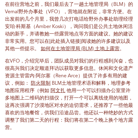
在前往营地之前，我们最后去了一趟土地管理局（BLM）的
Vernal野外办事处（VFO），营地就在附近，非常方便。在
出发前的几个月里，我曾几次打电话给野外办事处助理经理
安珀·科斯基（Amber Koski），询问我们是公共土地休闲活
动的新手，并请教她一些露营地点等方面的建议。她的建议
非常实用。您可以在[此处插入链接]阅读她的许多建议以及
其他一些提示。
如何在土地管理局 (BLM) 土地上露营
。
在VFO，介绍完毕后，团队成员对我们的行程感到兴奋，也
很高兴我们决定顺道拜访以获取更多信息。休闲和文化遗产
资源主管雷内·阿尔塞（Rene Arce）提供了许多有用的建
议，例如：
防火限制
BLM土地管理术语和解释，地理参考
地图应用程序（例如
阿文扎
他用一个可以扫描办公室里许
多地图上二维码的扫描仪，打开一个可以离线使用的地图，
这再次强调了沙漠地区对水的迫切需求，还推荐了一些他最
喜欢的当地餐馆，供我们沿途品尝。他还以一种绝妙的方式
调整了我们第二天的行程：我们将在第二个晚上换个地方露
营。