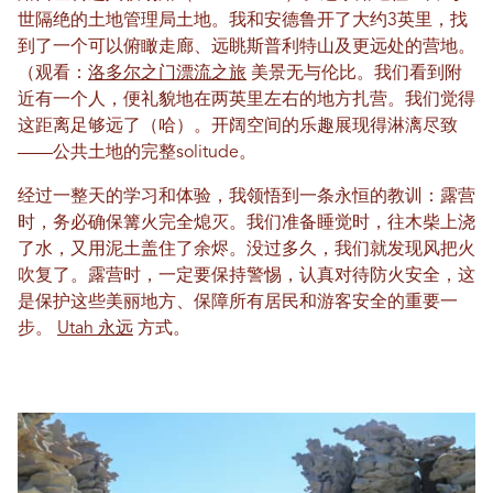
世隔绝的土地管理局土地。我和安德鲁开了大约3英里，找
到了一个可以俯瞰走廊、远眺斯普利特山及更远处的营地。
（观看：
洛多尔之门漂流之旅
美景无与伦比。我们看到附
近有一个人，便礼貌地在两英里左右的地方扎营。我们觉得
这距离足够远了（哈）。开阔空间的乐趣展现得淋漓尽致
——公共土地的完整solitude。
经过一整天的学习和体验，我领悟到一条永恒的教训：露营
时，务必确保篝火完全熄灭。我们准备睡觉时，往木柴上浇
了水，又用泥土盖住了余烬。没过多久，我们就发现风把火
吹复了。露营时，一定要保持警惕，认真对待防火安全，这
是保护这些美丽地方、保障所有居民和游客安全的重要一
步。
Utah 永远
方式。