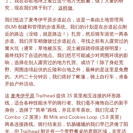
了。我在谷歌地球上看过这个地方无数遍，做了大量的研
究，现在我们终于到了。
这样做
。
我们抵达了麦考伊平原步道起点，这是一条由土地管理局
(BLM) 创建和管理的步道系统。我们的计划是在步道起点附
近的路边（没错，就是路边！）扎营，然后骑车游览一两条
步道。我们开车稍微驶过步道起点，寻找之前有人露营过的
篝火坑（通常，草地被压实、泥土被踩踏得痕迹很明显），
最终找到了合适的地点。我们想尽可能减少对周围环境的影
响，选择在别人露营过的地方扎营。成功了！除了身处荒
野、周围连绵起伏的丘陵和台地之外，最棒的是这里是免费
的。大约二十分钟后，我们搭好了帐篷，骑上自行车，准备
开始户外活动。
这
麦考伊平原
Trailhead 提供 35 英里相互连接的环形路
线，适合各种技能水平的骑行者。我们毫不掩饰自己的新手
身份，选择了“简单”路线，并且非常喜欢。我们完成了
Combo（2 英里）和 Milk and Cookies Loop（5.8 英里）
两条连接路线。骑行结束后，饥肠辘辘的我们早已厌倦了阳
光，但 Trailhead 附近有一个带野餐桌的遮荫区域，非常适