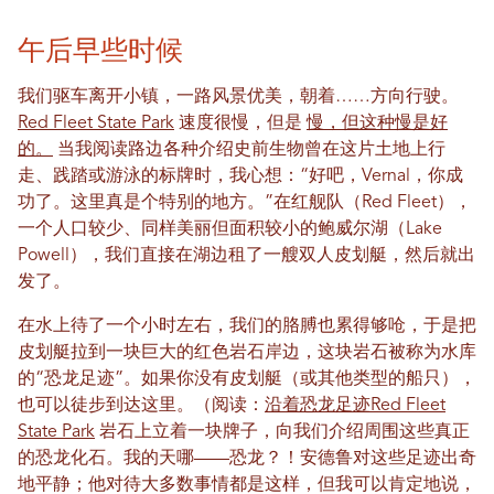
午后早些时候
我们驱车离开小镇，一路风景优美，朝着……方向行驶。
Red Fleet State Park
速度很慢，但是
慢，但这种慢是好
的。
当我阅读路边各种介绍史前生物曾在这片土地上行
走、践踏或游泳的标牌时，我心想：“好吧，Vernal，你成
功了。这里真是个特别的地方。”在红舰队（Red Fleet），
一个人口较少、同样美丽但面积较小的鲍威尔湖（Lake
Powell），我们直接在湖边租了一艘双人皮划艇，然后就出
发了。
在水上待了一个小时左右，我们的胳膊也累得够呛，于是把
皮划艇拉到一块巨大的红色岩石岸边，这块岩石被称为水库
的“恐龙足迹”。如果你没有皮划艇（或其他类型的船只），
也可以徒步到达这里。（阅读：
沿着恐龙足迹Red Fleet
State Park
岩石上立着一块牌子，向我们介绍周围这些真正
的恐龙化石。我的天哪——恐龙？！安德鲁对这些足迹出奇
地平静；他对待大多数事情都是这样，但我可以肯定地说，