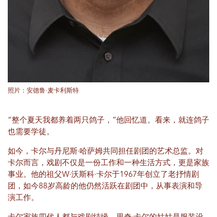
照片：安德鲁·麦卡利斯特
“整个夏天我都养着两只鸽子，”他回忆道。看来，就连鸽子
也需要学徒。
如今，卡尔与丹尼斯·哈萨姆共同担任剧团的艺术总监。对
卡尔而言，戏剧不仅是一份工作和一种生活方式，更是家族
事业。他的祖父W·沃斯科·卡尔于1967年创立了老抒情剧
团，如今88岁高龄的他仍然活跃在剧团中，从事表演和导
演工作。