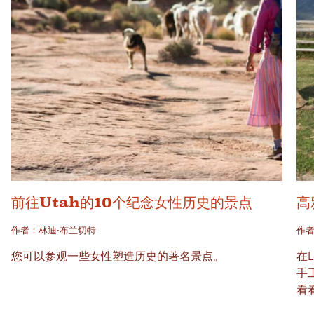
前往Utah的10个纪念女性历史的景点
高
作者：林迪·布兰切特
作者
您可以参观一些女性塑造历史的著名景点。
在
手
看