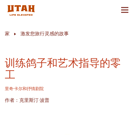
切换
Skip to content
家
激发您旅行灵感的故事
训练鸽子和艺术指导的零
工
里奇·卡尔和抒情剧院
作者：克里斯汀·波普