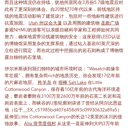
而且这种情况仍在持续，犹他州居民在3月份5.7级地震后对
此有了更深刻的体会。自20世纪70年代以来，前线地区持
续的地震活动影响了建筑设计，包括对一些地标性建筑进行
抗震加固。
Utah 州议会大厦
以及周围的建筑物
圣殿广场
参观NHMU的游客可以亲眼目睹科学家和工程师如何共同
努力，确保地震带沿线建筑物的安全；这座获得LEED认证
的博物馆采用复杂的支撑系统，通过钻入基岩80英尺深的
立柱进行固定，而在此过程中挖掘出的岩石则构成了博物馆
露台独特的石笼墙。
伊尔米斯谈到我们独特的城市环境时说：“Wasatch前缘非
常壮观”，拥有复杂而rich的地质历史。你会发现17亿年前
的片麻岩地层。
羚羊岛
在
很棒 Salt Lake
在Little
Cottonwood Canyon，保存着10亿年前的古代海洋环境遗
迹，攀岩者攀附在3100万至2600万年前的石英二长岩和花
岗岩表面上，而峡谷的U形轮廓则讲述了曾经从阿尔比恩盆
地（位于__EX_c51985bd4076458d93c09930632a89a5）
延伸至Little Cottonwood Canyon的长达12英里的冰川的侵
蚀故事。
Alta 滑雪度假村
从这里一直延伸到大约3万年前