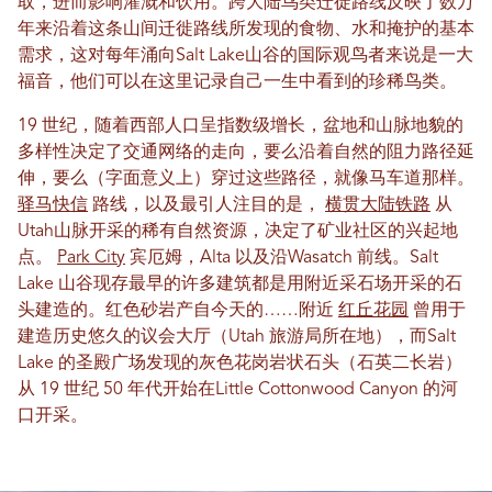
取，进而影响灌溉和饮用。跨大陆鸟类迁徙路线反映了数万
年来沿着这条山间迁徙路线所发现的食物、水和掩护的基本
需求，这对每年涌向Salt Lake山谷的国际观鸟者来说是一大
福音，他们可以在这里记录自己一生中看到的珍稀鸟类。
19 世纪，随着西部人口呈指数级增长，盆地和山脉地貌的
多样性决定了交通网络的走向，要么沿着自然的阻力路径延
伸，要么（字面意义上）穿过这些路径，就像马车道那样。
驿马快信
路线，以及最引人注目的是，
横贯大陆铁路
从
Utah山脉开采的稀有自然资源，决定了矿业社区的兴起地
点。
Park City
宾厄姆，Alta 以及沿Wasatch 前线。Salt
Lake 山谷现存最早的许多建筑都是用附近采石场开采的石
头建造的。红色砂岩产自今天的……附近
红丘花园
曾用于
建造历史悠久的议会大厅（Utah 旅游局所在地），而Salt
Lake 的圣殿广场发现的灰色花岗岩状石头（石英二长岩）
从 19 世纪 50 年代开始在Little Cottonwood Canyon 的河
口开采。