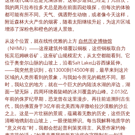
这座现代城市总是充满惊喜。这条步道我已经走了几百次，
我的两只拉布拉多犬总是跑在前面四处嗅探，但每次的体验
都可能有所不同。天气、偶遇野生动物，或者像今天这样，
附近森林大火产生的烟雾，随着太阳继续升起，为这片区域
增添了深粉色和橙色的迷人景致。
从这个位置，就在线性优雅的上方
自然历史博物馆
（NHMU）——这座建筑外墙覆以铜板，这些铜板取自力
拓宾厄姆峡谷矿，这座矿山规模宏大，从太空都能看到。它
位于奥奎尔山脉的山坡上，沿着Salt Lake山谷西缘延伸。
——我突然意识到，在13000到14500年前，最早来到这片
区域的人类所看到的景象，与我如今所见的截然不同。那
时，我站立的地方，就在一个巨大的内陆淡水湖的岸边，湖
面一望无际，四周环绕着陡峭的冰川覆盖的山峰。2.013亿
年前的侏罗纪早期，恐龙曾在这里漫步。再往前追溯到古生
代，我仿佛置身于3亿年前北美西海岸撒哈拉沙漠般的沙丘
之上。这是一片壮丽的景观，蕴藏着无数的历史，这些历史
清晰地镌刻在山坡上，一眼便能辨识。每当我解释地质学的
“意义何在”时，我都会想起普利策奖得主、风景作家约翰·