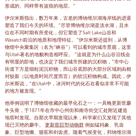
形成的、同样带有波痕的地层。”
伊尔米斯指出，数万年来，古老的博纳维尔湖海岸线的进退
塑造了我们今天的环境。“尽管博纳维尔湖是淡水湖，且水
位在不同时期有所变化，但它塑造了Salt Lake山谷和
Wasatch前沿的地质和地理特征。”伊尔米斯还提到，从博
物馆中央聚集区（名为“峡谷”）可以看到的城市景观，这里
与Utah著名的地貌构造相呼应。 “这就是为什么山谷沿线会
有明显的阶地，也决定了我们城市所建的沉积物，”市中心
街道下方是细粒泥沉积物，而山谷底部的大部分区域则由相
对较新（以地质时间尺度而言）的软沉积物构成。因此，伊
尔米斯说，“在Utah中，冰河时代的化石在看似非常不可能
的地方被发现。”
他举例说明了博物馆收藏的最早化石之一：一具晚更新世麝
牛头骨，于1871年在市中心州街和南寺街交汇处附近建造
地窖时发现。自那次早期发现以来，科学家们又发现了其他
现已灭绝的麝牛。
更新世巨型动物群
例如猛犸象、乳齿
象、巨型地懒、骆驼和剑齿虎。随着气候变化，邦纳维尔湖