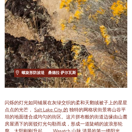
螺旋形防波堤
桑德拉·萨尔瓦斯
闪烁的灯光如同铺展在灰绿交织的柔和天鹅绒被子上的星星
点点的光芒，
Salt Lake City 的
独特的网格状街景将山谷平
坦的地面缝合成均匀的街区。这片拼布般的街道边缘由山麓
房屋洒下的斑驳灯光勾勒而成，形成一道陡峭的波浪形轮
廓。太阳刚刚升起……
Wasatch 山脉
清晨的第一缕阳光，