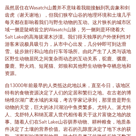
虽然居住在Wasatch山麓并不意味着我能接触到乳齿象和剑
齿虎（谢天谢地），但我们狭窄山谷的地理环境和土壤几乎
每天都在影响着我们与野生动物的互动。这片狭长的城市区
域一侧是陡峭耸立的Wasatch山脉，另一侧则是环绕着大
Salt Lake的高海拔灌木沙漠。我们得天独厚的户外便利性对
游客来说极具吸引力，从市中心出发，几分钟即可到达滑
雪、徒步旅行和山地自行车等场所。由此产生了人类与该地
区野生动物居民之间复杂而动态的互动关系，驼鹿、骡鹿、
麋鹿、野火鸡、短尾猫、郊狼和其他野生动物争夺栖息地和
资源。
自13000年前最早的人类抵达此地以来，直至今日，该地区
特有的食物资源决定了人们的定居和繁衍之地。在古老的博
纳维尔湖广袤水域的末端，考古学家记录到，那里曾是野生
动物的天堂，巨大的冰川湖泊中鱼类繁多。尤特人、派尤特
人、戈舒特人和纳瓦霍人世代相传着关于这片富饶之地的故
事。随着人们在Salt Lake山谷驯养动物、耕种粮食，地质条
件决定了土壤的营养价值。岩石的孔隙度决定了地下水的获