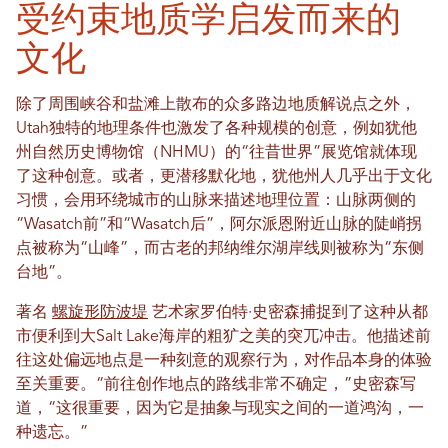
受约束地质学启发而来的
文化
除了周围峡谷和盐滩上散布的众多路边地质解说点之外，
Utah独特的地理条件也激发了各种规模的创意，例如犹他
州自然历史博物馆（NHMU）的“往昔世界”展览馆就体现
了这种创意。或者，更潜移默化地，犹他州人几乎出于文化
习惯，会用环绕城市的山脉来描述地理位置：山脉两侧的
“Wasatch前”和“Wasatch后”，阿尔派恩附近山脉的陡峭拐
点被称为“山峰”，而古老的邦纳维尔湖岸线则被称为“东侧
台地”。
著名
螺旋形防波堤
艺术家罗伯特·史密森捕捉到了这种从都
市便利到大Salt Lake海岸的粗犷之美的突兀冲击。他描述前
往这处偏远地点是一种刻意的观察行为，对作品本身的体验
至关重要。“前往创作地点的路线非常不确定，”史密森写
道，“这很重要，因为它是抽象与现实之间的一道鸿沟，一
种遗忘。”