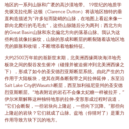
地区的一系列山脉和广袤的高沙漠地带。 19世纪的地质学
先驱克拉伦斯·达顿（Clarence Dutton）将该地区独特的垂
直构造描述为“许多短而陡峭的山脉，在地图上看起来像一
群向北爬行的毛毛虫”，这些山脉随后分为两列：西北方向
的Great Basin山脉和东北偏北方向的落基山脉。我认为这
些构造就像妊娠纹，山脉的形成和断层的断裂随着该地区地
壳的膨胀和收缩，不断增添着地貌特征。
大约2500万年前的渐新世末期，北美洲西缘两块海洋地壳
板块之间的裂谷发生俯冲（碰撞并被迫俯冲到北美洲西缘之
下），形成了如今的圣安德烈亚斯断层系统。由此产生的力
作用于大陆板块，使其在两条断裂带之间拉伸延伸，东至沿
Salt Lake City的Wasatch断层，西至加利福尼亚州的圣安德
烈亚斯断层。“地表附近的岩石不会像太妃糖一样被拉开，”
伊尔米斯解释这种独特地形的拉伸-变形形成过程时说道，
“它们会断裂，一些岩块向上隆起，一些向下沉降。”那些向
上隆起的岩块？它们就成了山脉。盆地（你猜对了）是重力
作用导致方块下沉的地方。