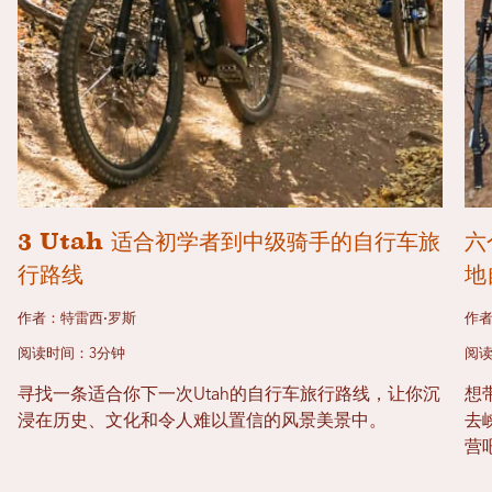
3 Utah 适合初学者到中级骑手的自行车旅
六
行路线
地
作者：特雷西·罗斯
作者
阅读时间：3分钟
阅读
寻找一条适合你下一次Utah的自行车旅行路线，让你沉
想
浸在历史、文化和令人难以置信的风景美景中。
去
营