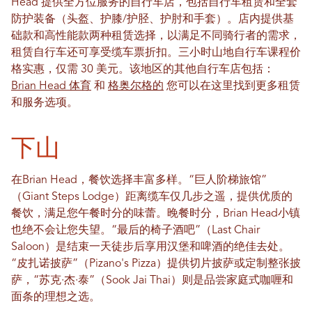
Head 提供全方位服务的自行车店，包括自行车租赁和全套
防护装备（头盔、护膝/护胫、护肘和手套）。店内提供基
础款和高性能款两种租赁选择，以满足不同骑行者的需求，
租赁自行车还可享受缆车票折扣。三小时山地自行车课程价
格实惠，仅需 30 美元。该地区的其他自行车店包括：
Brian Head 体育
和
格奥尔格的
您可以在这里找到更多租赁
和服务选项。
下山
在Brian Head，餐饮选择丰富多样。“巨人阶梯旅馆”
（Giant Steps Lodge）距离缆车仅几步之遥，提供优质的
餐饮，满足您午餐时分的味蕾。晚餐时分，Brian Head小镇
也绝不会让您失望。“最后的椅子酒吧”（Last Chair
Saloon）是结束一天徒步后享用汉堡和啤酒的绝佳去处。
“皮扎诺披萨”（Pizano's Pizza）提供切片披萨或定制整张披
萨，“苏克·杰·泰”（Sook Jai Thai）则是品尝家庭式咖喱和
面条的理想之选。