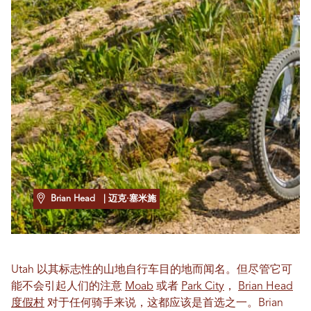
Brian Head
| 迈克·塞米施
Utah 以其标志性的山地自行车目的地而闻名。但尽管它可
能不会引起人们的注意
Moab
或者
Park City
，
Brian Head
度假村
对于任何骑手来说，这都应该是首选之一。Brian