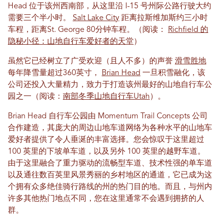
Head 位于该州西南部，从这里沿 I-15 号州际公路行驶大约
需要三个半小时。
Salt Lake City
距离拉斯维加斯约三小时
车程，距离St. George 80分钟车程。（阅读：
Richfield 的
隐秘小径：山地自行车爱好者的天堂
）
虽然它已经树立了广受欢迎（且人不多）的声誉
滑雪胜地
每年降雪量超过360英寸，
Brian Head
一旦积雪融化，该
公司还投入大量精力，致力于打造该州最好的山地自行车公
园之一（阅读：
南部冬季山地自行车Utah
）。
Brian Head 自行车公园由 Momentum Trail Concepts 公司
合作建造，其庞大的周边山地车道网络为各种水平的山地车
爱好者提供了令人垂涎的丰富选择。您会惊叹于这里超过
100 英里的下坡单车道，以及另外 100 英里的越野车道。
由于这里融合了重力驱动的流畅型车道、技术性强的单车道
以及通往数百英里风景秀丽的乡村地区的通道，它已成为这
个拥有众多绝佳骑行路线的州的热门目的地。而且，与州内
许多其他热门地点不同，您在这里通常不会遇到拥挤的人
群。