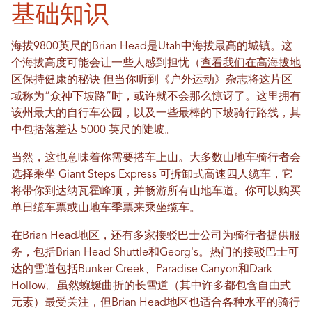
基础知识
海拔9800英尺的Brian Head是Utah中海拔最高的城镇。这
个海拔高度可能会让一些人感到担忧（
查看我们在高海拔地
区保持健康的秘诀
但当你听到《户外运动》杂志将这片区
域称为“众神下坡路”时，或许就不会那么惊讶了。这里拥有
该州最大的自行车公园，以及一些最棒的下坡骑行路线，其
中包括落差达 5000 英尺的陡坡。
当然，这也意味着你需要搭车上山。大多数山地车骑行者会
选择乘坐 Giant Steps Express 可拆卸式高速四人缆车，它
将带你到达纳瓦霍峰顶，并畅游所有山地车道。你可以购买
单日缆车票或山地车季票来乘坐缆车。
在Brian Head地区，还有多家接驳巴士公司为骑行者提供服
务，包括Brian Head Shuttle和Georg's。热门的接驳巴士可
达的雪道包括Bunker Creek、Paradise Canyon和Dark
Hollow。虽然蜿蜒曲折的长雪道（其中许多都包含自由式
元素）最受关注，但Brian Head地区也适合各种水平的骑行