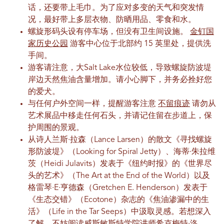
话，还要带上毛巾。为了应对多变的天气和突发情
况，最好带上多层衣物、防晒用品、零食和水。
螺旋形码头设有停车场，但没有卫生间设施。
金钉国
家历史公园
游客中心位于北部约 15 英里处，提供洗
手间。
游客请注意，大Salt Lake水位较低，导致螺旋防波堤
岸边天然焦油含量增加。请小心脚下，并务必拴好您
的爱犬。
与任何户外空间一样，提醒游客注意
不留痕迹
请勿从
艺术展品中移走任何石头，并请记住留在步道上，保
护周围的景观。
从诗人兰斯·拉森（Lance Larsen）的散文《寻找螺旋
形防波堤》（Looking for Spiral Jetty）、海蒂·朱拉维
茨（Heidi Julavits）发表于《纽约时报》的《世界尽
头的艺术》（The Art at the End of the World）以及
格雷琴·E·亨德森（Gretchen E. Henderson）发表于
《生态交错》（Ecotone）杂志的《焦油渗漏中的生
活》（Life in the Tar Seeps）中汲取灵感。若想深入