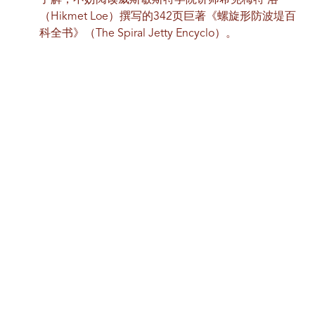
了解，不妨阅读威斯敏斯特学院讲师希克梅特·洛
（Hikmet Loe）撰写的342页巨著《螺旋形防波堤百
科全书》（The Spiral Jetty Encyclo）。