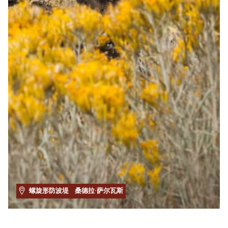
螺旋形防波堤
桑德拉·萨尔瓦斯