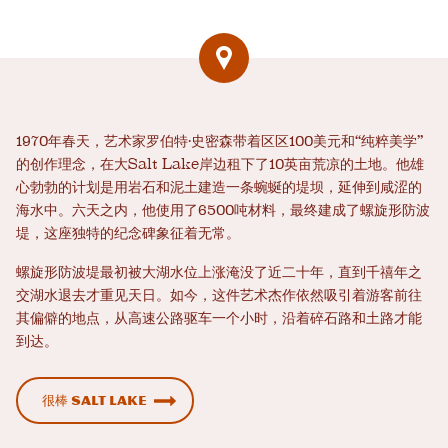
1970年春天，艺术家罗伯特·史密森带着区区100美元和“纯粹美学”
的创作理念，在大Salt Lake岸边租下了10英亩荒凉的土地。他雄
心勃勃的计划是用岩石和泥土建造一条蜿蜒的堤坝，延伸到咸涩的
海水中。六天之内，他使用了6500吨材料，最终建成了螺旋形防波
堤，这座独特的纪念碑象征着无常。
螺旋形防波堤最初被大湖水位上涨淹没了近二十年，直到千禧年之
交湖水退去才重见天日。如今，这件艺术杰作依然吸引着游客前往
其偏僻的地点，从高速公路驱车一个小时，沿着碎石路和土路才能
到达。
很棒 Salt Lake