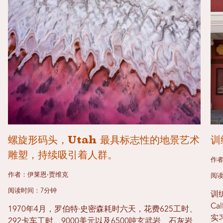
螺旋形码头，Utah 最具标志性的地景艺术
训
雕塑，持续吸引着人群。
作者
作者：伊莱恩·贾维克
阅读
阅读时间：7分钟
训
Ca
1970年4月，罗伯特·史密森耗时六天，花费625工时、
实
292卡车工时、9000美元以及6500吨玄武岩、石灰岩