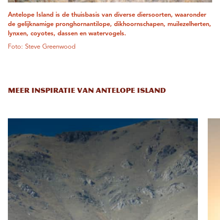
Antelope Island is de thuisbasis van diverse diersoorten, waaronder
de gelijknamige pronghornantilope, dikhoornschapen, muilezelherten,
lynxen, coyotes, dassen en watervogels.
Foto: Steve Greenwood
MEER INSPIRATIE VAN ANTELOPE ISLAND