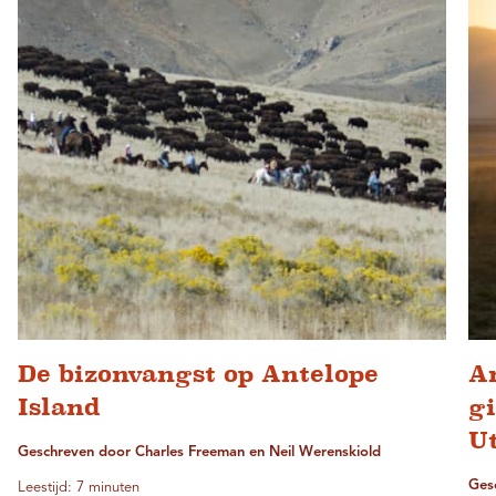
De bizonvangst op Antelope
An
Island
gi
U
Geschreven door Charles Freeman en Neil Werenskiold
Ges
Leestijd: 7 minuten