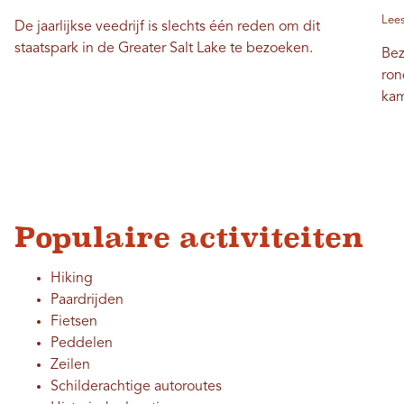
Lees
De jaarlijkse veedrijf is slechts één reden om dit
staatspark in de Greater Salt Lake te bezoeken.
Bez
ron
kam
Populaire activiteiten
Hiking
Paardrijden
Fietsen
Peddelen
Zeilen
Schilderachtige autoroutes