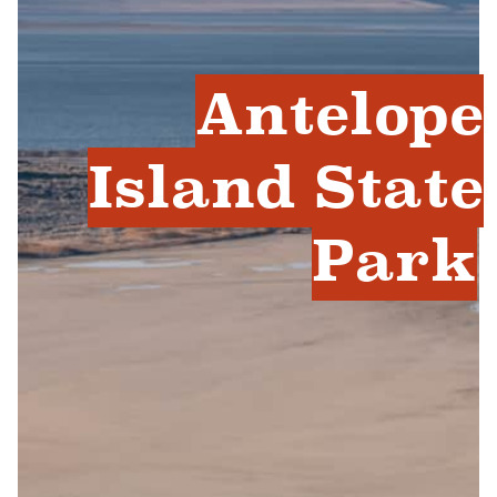
Antelope
Island State
Park