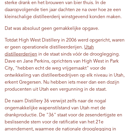
sterke drank en het brouwen van bier thuis. In de
daaropvolgende tien jaar dachten ze na over hoe ze een
kleinschalige distilleerderij winstgevend konden maken.
Dat was absoluut geen gemakkelijke opgave.
Totdat High West Distillery in 2006 werd opgericht, waren
er geen operationele distilleerderijen.
Utah
distilleerderijen
in de staat sinds vóór de drooglegging.
Dave en Jane Perkins, oprichters van High West in Park
City, "hebben echt de weg vrijgemaakt" voor de
ontwikkeling van distilleerbedrijven op elk niveau in Utah,
erkent Gregersen. Nu hebben iets meer dan een dozijn
producenten uit Utah een vergunning in de staat.
De naam Distillery 36 verwijst zelfs naar de nogal
ongemakkelijke wapenstilstand van Utah met de
drankproductie. De "36" staat voor de zesendertigste en
beslissende stem voor de ratificatie van het 21e
amendement, waarmee de nationale drooglegging in