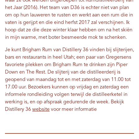
waar ze ook werden uitgeroepen tot Rumdistilleerderij van
het Jaar (2016). Het team van D36 is echter niet van plan
om op hun lauweren te rusten en werkt aan een rum die in
vaten is gerijpt en die eind herfst 2017 zal verschijnen. Ik
hoop dat ze die deze winter klaar hebben om na het skiën
in mijn warme, met boter besmeerde mok te schenken.
Je kunt Brigham Rum van Distillery 36 vinden bij slijterijen,
bars en restaurants in heel Utah; een paar van Gregersens
favoriete plekken om Brigham Rum te drinken zijn Piper
Down en The Rest. De slijterij van de distilleerderij is
geopend van maandag tot en met zaterdag van 11.00 tot
17.00 uur. Bezoekers kunnen op vrijdag en zaterdag een
informele rondleiding volgen terwijl de distilleerketel in
werking is, en op afspraak gedurende de week. Bekijk
Distillery 36
website
voor meer informatie