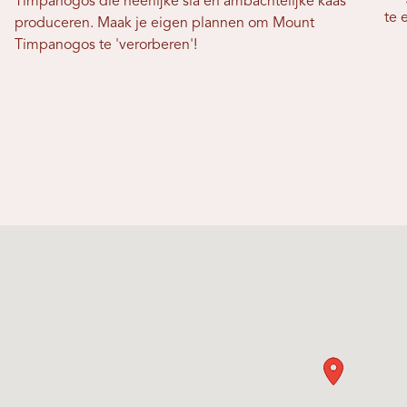
Timpanogos die heerlijke sla en ambachtelijke kaas
te 
produceren. Maak je eigen plannen om Mount
Timpanogos te 'verorberen'!