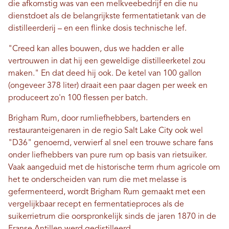
die afkomstig was van een melkveebedrijf en die nu
dienstdoet als de belangrijkste fermentatietank van de
distilleerderij – en een flinke dosis technische lef.
"Creed kan alles bouwen, dus we hadden er alle
vertrouwen in dat hij een geweldige distilleerketel zou
maken." En dat deed hij ook. De ketel van 100 gallon
(ongeveer 378 liter) draait een paar dagen per week en
produceert zo'n 100 flessen per batch.
Brigham Rum, door rumliefhebbers, bartenders en
restauranteigenaren in de regio Salt Lake City ook wel
"D36" genoemd, verwierf al snel een trouwe schare fans
onder liefhebbers van pure rum op basis van rietsuiker.
Vaak aangeduid met de historische term rhum agricole om
het te onderscheiden van rum die met melasse is
gefermenteerd, wordt Brigham Rum gemaakt met een
vergelijkbaar recept en fermentatieproces als de
suikerrietrum die oorspronkelijk sinds de jaren 1870 in de
Franse Antillen werd gedistilleerd.