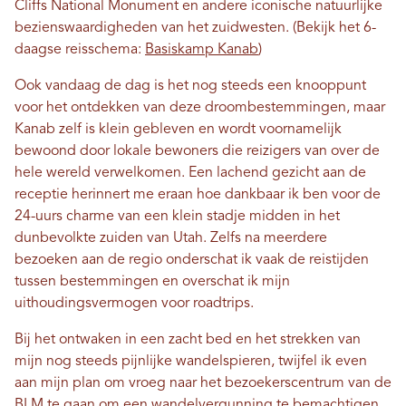
Cliffs National Monument en andere iconische natuurlijke
bezienswaardigheden van het zuidwesten. (Bekijk het 6-
daagse reisschema:
Basiskamp Kanab
)
Ook vandaag de dag is het nog steeds een knooppunt
voor het ontdekken van deze droombestemmingen, maar
Kanab zelf is klein gebleven en wordt voornamelijk
bewoond door lokale bewoners die reizigers van over de
hele wereld verwelkomen. Een lachend gezicht aan de
receptie herinnert me eraan hoe dankbaar ik ben voor de
24-uurs charme van een klein stadje midden in het
dunbevolkte zuiden van Utah. Zelfs na meerdere
bezoeken aan de regio onderschat ik vaak de reistijden
tussen bestemmingen en overschat ik mijn
uithoudingsvermogen voor roadtrips.
Bij het ontwaken in een zacht bed en het strekken van
mijn nog steeds pijnlijke wandelspieren, twijfel ik even
aan mijn plan om vroeg naar het bezoekerscentrum van de
BLM te gaan om een ​​wandelvergunning te bemachtigen