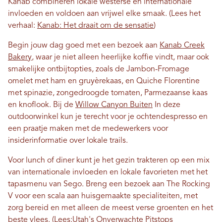
Kanab combineren lokale westerse en internationale
invloeden en voldoen aan vrijwel elke smaak. (Lees het
verhaal:
Kanab: Het draait om de sensatie
)
Begin jouw dag goed met een bezoek aan
Kanab Creek
Bakery
, waar je niet alleen heerlijke koffie vindt, maar ook
smakelijke ontbijtopties, zoals de Jambon-Fromage
omelet met ham en gruyèrekaas, en Quiche Florentine
met spinazie, zongedroogde tomaten, Parmezaanse kaas
en knoflook. Bij de
Willow Canyon Buiten
In deze
outdoorwinkel kun je terecht voor je ochtendespresso en
een praatje maken met de medewerkers voor
insiderinformatie over lokale trails.
Voor lunch of diner kunt je het gezin trakteren op een mix
van internationale invloeden en lokale favorieten met het
tapasmenu van Sego. Breng een bezoek aan The Rocking
V voor een scala aan huisgemaakte specialiteiten, met
zorg bereid en met alleen de meest verse groenten en het
beste vlees. (Lees:
Utah's Onverwachte Pitstops