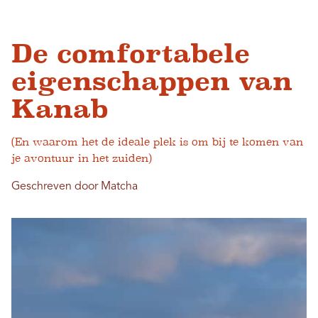
De comfortabele
eigenschappen van
Kanab
(En waarom het de ideale plek is om bij te komen van
je avontuur in het zuiden)
Geschreven door Matcha