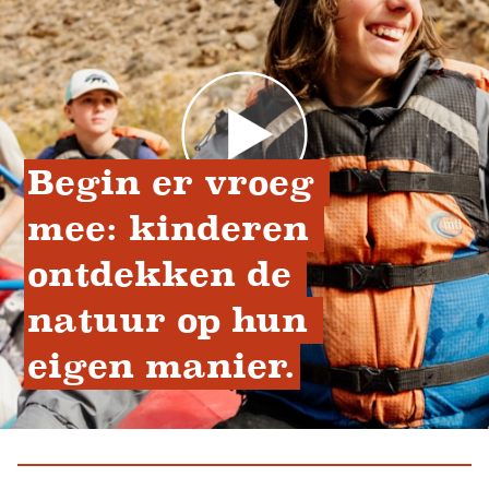
Begin er vroeg 
mee: kinderen 
ontdekken de 
natuur op hun 
eigen manier.