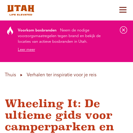
Hoo
Skip to content
Voorkom bosbranden
Neem de nodige
voorzorgsmaatregelen tegen brand en bekijk de
locaties van actieve bosbranden in Utah.
Leer meer
Thuis
Verhalen ter inspiratie voor je reis
Wheeling It: De
ultieme gids voor
camperparken en