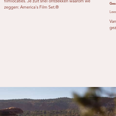
filmlocaties. Je zult snel ontdekken waarom we
Ges
zeggen: America's Film Set.®
Lees
Van
gez