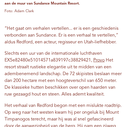
aan de muur van Sundance Mountain Resort.
Foto: Adam Clark
“Het gaat om verhalen vertellen... er is een geschiedenis
verbonden aan Sundance. Er is een verhaal te vertellen,”
aldus Redford, een acteur, regisseur en Utah-liefhebber.
Slechts een uur van de internationale luchthaven
EX5e82480e51014571a839197c38829421,
Provo
Het
resort straalt rustieke elegantie uit te midden van een
adembenemend landschap. De 72 skipistes beslaan meer
dan 200 hectare met een hoogteverschil van 650 meter.
De klassieke hutten beschikken over open haarden van
ruw gezaagd hout en steen. Alles ademt kwaliteit.
Het verhaal van Redford begon met een mislukte roadtrip.
Op weg naar het westen kwam hij per ongeluk bij Mount
Timpanogos terecht, maar hij was al snel gefascineerd
door de aanwezigheid van de berg. Hij nam een ​​zijweg