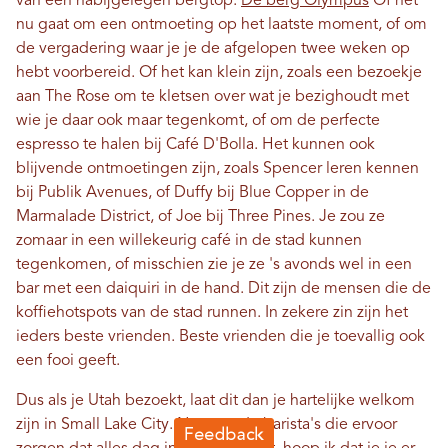
van een nabijgelegen bergtop.
De berg Olympus
Of het
nu gaat om een ​​ontmoeting op het laatste moment, of om
de vergadering waar je je de afgelopen twee weken op
hebt voorbereid. Of het kan klein zijn, zoals een bezoekje
aan The Rose om te kletsen over wat je bezighoudt met
wie je daar ook maar tegenkomt, of om de perfecte
espresso te halen bij Café D'Bolla. Het kunnen ook
blijvende ontmoetingen zijn, zoals Spencer leren kennen
bij Publik Avenues, of Duffy bij Blue Copper in de
Marmalade District, of Joe bij Three Pines. Je zou ze
zomaar in een willekeurig café in de stad kunnen
tegenkomen, of misschien zie je ze 's avonds wel in een
bar met een daiquiri in de hand. Dit zijn de mensen die de
koffiehotspots van de stad runnen. In zekere zin zijn het
ieders beste vrienden. Beste vrienden die je toevallig ook
een fooi geeft.
Dus als je Utah bezoekt, laat dit dan je hartelijke welkom
zijn in Small Lake City. Namens de barista's die ervoor