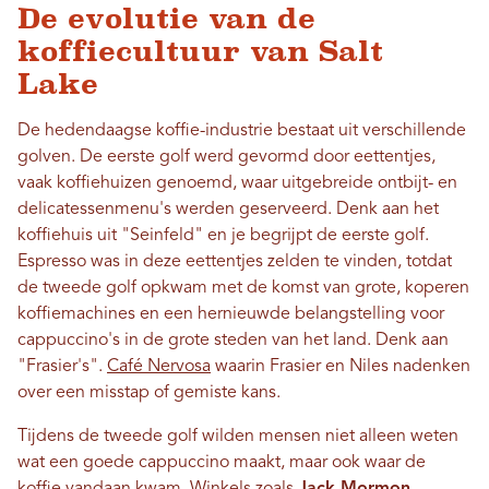
De evolutie van de
koffiecultuur van Salt
Lake
De hedendaagse koffie-industrie bestaat uit verschillende
golven. De eerste golf werd gevormd door eettentjes,
vaak koffiehuizen genoemd, waar uitgebreide ontbijt- en
delicatessenmenu's werden geserveerd. Denk aan het
koffiehuis uit "Seinfeld" en je begrijpt de eerste golf.
Espresso was in deze eettentjes zelden te vinden, totdat
de tweede golf opkwam met de komst van grote, koperen
koffiemachines en een hernieuwde belangstelling voor
cappuccino's in de grote steden van het land. Denk aan
"Frasier's".
Café Nervosa
waarin Frasier en Niles nadenken
over een misstap of gemiste kans.
Tijdens de tweede golf wilden mensen niet alleen weten
wat een goede cappuccino maakt, maar ook waar de
koffie vandaan kwam. Winkels zoals
Jack Mormon,