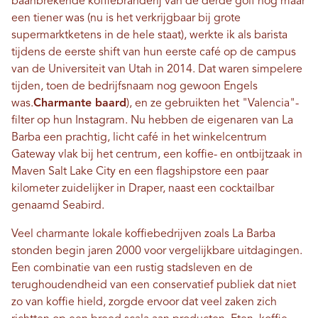
baanbrekende koffiebranderij van de derde golf nog maar
een tiener was (nu is het verkrijgbaar bij grote
supermarktketens in de hele staat), werkte ik als barista
tijdens de eerste shift van hun eerste café op de campus
van de Universiteit van Utah in 2014. Dat waren simpelere
tijden, toen de bedrijfsnaam nog gewoon Engels
was.
Charmante baard
), en ze gebruikten het "Valencia"-
filter op hun Instagram. Nu hebben de eigenaren van La
Barba een prachtig, licht café in het winkelcentrum
Gateway vlak bij het centrum, een koffie- en ontbijtzaak in
Maven Salt Lake City en een flagshipstore een paar
kilometer zuidelijker in Draper, naast een cocktailbar
genaamd Seabird.
Veel charmante lokale koffiebedrijven zoals La Barba
stonden begin jaren 2000 voor vergelijkbare uitdagingen.
Een combinatie van een rustig stadsleven en de
terughoudendheid van een conservatief publiek dat niet
zo van koffie hield, zorgde ervoor dat veel zaken zich