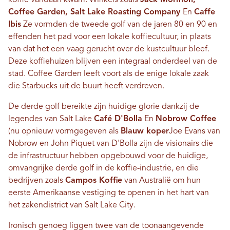
Coffee Garden, Salt Lake Roasting Company
En
Caffe
Ibis
Ze vormden de tweede golf van de jaren 80 en 90 en
effenden het pad voor een lokale koffiecultuur, in plaats
van dat het een vaag gerucht over de kustcultuur bleef.
Deze koffiehuizen blijven een integraal onderdeel van de
stad. Coffee Garden leeft voort als de enige lokale zaak
die Starbucks uit de buurt heeft verdreven.
De derde golf bereikte zijn huidige glorie dankzij de
legendes van Salt Lake
Café D'Bolla
En
Nobrow Coffee
(nu opnieuw vormgegeven als
Blauw koper
Joe Evans van
Nobrow en John Piquet van D'Bolla zijn de visionairs die
de infrastructuur hebben opgebouwd voor de huidige,
omvangrijke derde golf in de koffie-industrie, en die
bedrijven zoals
Campos Koffie
van Australië om hun
eerste Amerikaanse vestiging te openen in het hart van
het zakendistrict van Salt Lake City.
Ironisch genoeg liggen twee van de toonaangevende