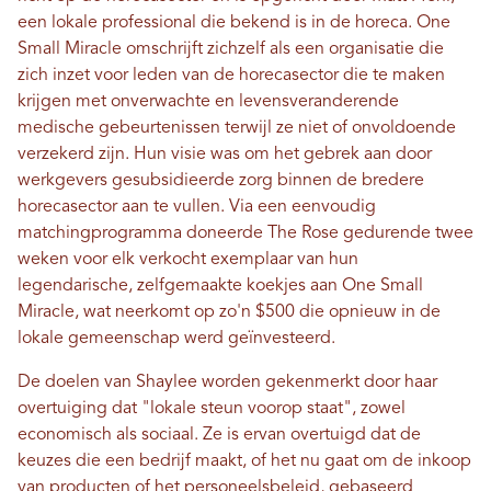
een lokale professional die bekend is in de horeca. One
Small Miracle omschrijft zichzelf als een organisatie die
zich inzet voor leden van de horecasector die te maken
krijgen met onverwachte en levensveranderende
medische gebeurtenissen terwijl ze niet of onvoldoende
verzekerd zijn. Hun visie was om het gebrek aan door
werkgevers gesubsidieerde zorg binnen de bredere
horecasector aan te vullen. Via een eenvoudig
matchingprogramma doneerde The Rose gedurende twee
weken voor elk verkocht exemplaar van hun
legendarische, zelfgemaakte koekjes aan One Small
Miracle, wat neerkomt op zo'n $500 die opnieuw in de
lokale gemeenschap werd geïnvesteerd.
De doelen van Shaylee worden gekenmerkt door haar
overtuiging dat "lokale steun voorop staat", zowel
economisch als sociaal. Ze is ervan overtuigd dat de
keuzes die een bedrijf maakt, of het nu gaat om de inkoop
van producten of het personeelsbeleid, gebaseerd