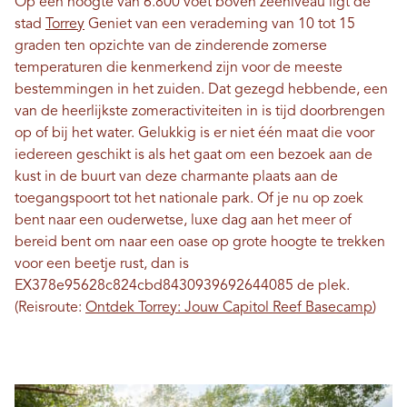
Op een hoogte van 6.800 voet boven zeeniveau ligt de
stad
Torrey
Geniet van een verademing van 10 tot 15
graden ten opzichte van de zinderende zomerse
temperaturen die kenmerkend zijn voor de meeste
bestemmingen in het zuiden. Dat gezegd hebbende, een
van de heerlijkste zomeractiviteiten in is tijd doorbrengen
op of bij het water. Gelukkig is er niet één maat die voor
iedereen geschikt is als het gaat om een ​​bezoek aan de
kust in de buurt van deze charmante plaats aan de
toegangspoort tot het nationale park. Of je nu op zoek
bent naar een ouderwetse, luxe dag aan het meer of
bereid bent om naar een oase op grote hoogte te trekken
voor een beetje rust, dan is
EX378e95628c824cbd8430939692644085 de plek.
(Reisroute:
Ontdek Torrey: Jouw Capitol Reef Basecamp
)