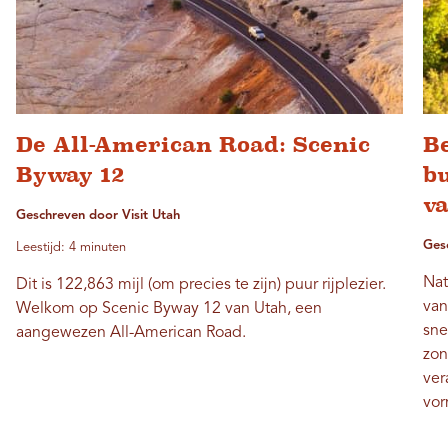
De All-American Road: Scenic
Be
Byway 12
b
v
Geschreven door Visit Utah
Ges
Leestijd: 4 minuten
Nat
Dit is 122,863 mijl (om precies te zijn) puur rijplezier.
van
Welkom op Scenic Byway 12 van Utah, een
sne
aangewezen All-American Road.
zon
ver
vor