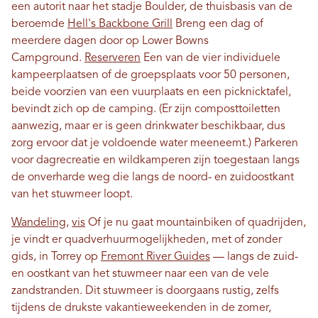
een autorit naar het stadje Boulder, de thuisbasis van de
beroemde
Hell's Backbone Grill
Breng een dag of
meerdere dagen door op Lower Bowns
Campground.
Reserveren
Een van de vier individuele
kampeerplaatsen of de groepsplaats voor 50 personen,
beide voorzien van een vuurplaats en een picknicktafel,
bevindt zich op de camping. (Er zijn composttoiletten
aanwezig, maar er is geen drinkwater beschikbaar, dus
zorg ervoor dat je voldoende water meeneemt.) Parkeren
voor dagrecreatie en wildkamperen zijn toegestaan ​​langs
de onverharde weg die langs de noord- en zuidoostkant
van het stuwmeer loopt.
Wandeling
,
vis
Of je nu gaat mountainbiken of quadrijden,
je vindt er quadverhuurmogelijkheden, met of zonder
gids, in Torrey op
Fremont River Guides
— langs de zuid-
en oostkant van het stuwmeer naar een van de vele
zandstranden. Dit stuwmeer is doorgaans rustig, zelfs
tijdens de drukste vakantieweekenden in de zomer,