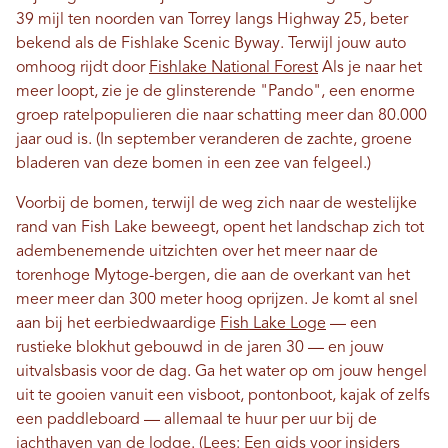
39 mijl ten noorden van Torrey langs Highway 25, beter
bekend als de Fishlake Scenic Byway. Terwijl jouw auto
omhoog rijdt door
Fishlake National Forest
Als je naar het
meer loopt, zie je de glinsterende "Pando", een enorme
groep ratelpopulieren die naar schatting meer dan 80.000
jaar oud is. (In september veranderen de zachte, groene
bladeren van deze bomen in een zee van felgeel.)
Voorbij de bomen, terwijl de weg zich naar de westelijke
rand van Fish Lake beweegt, opent het landschap zich tot
adembenemende uitzichten over het meer naar de
torenhoge Mytoge-bergen, die aan de overkant van het
meer meer dan 300 meter hoog oprijzen. Je komt al snel
aan bij het eerbiedwaardige
Fish Lake Loge
— een
rustieke blokhut gebouwd in de jaren 30 — en jouw
uitvalsbasis voor de dag. Ga het water op om jouw hengel
uit te gooien vanuit een visboot, pontonboot, kajak of zelfs
een paddleboard — allemaal te huur per uur bij de
jachthaven van de lodge. (Lees:
Een gids voor insiders