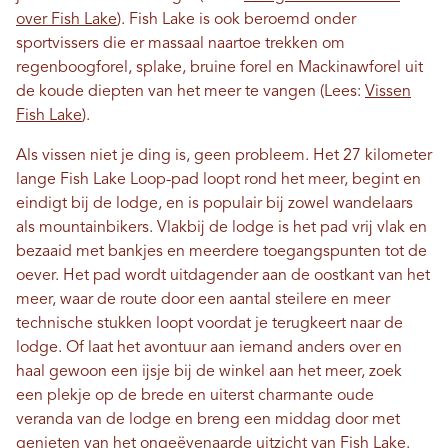
over Fish Lake
). Fish Lake is ook beroemd onder
sportvissers die er massaal naartoe trekken om
regenboogforel, splake, bruine forel en Mackinawforel uit
de koude diepten van het meer te vangen (Lees:
Vissen
Fish Lake
).
Als vissen niet je ding is, geen probleem. Het 27 kilometer
lange Fish Lake Loop-pad loopt rond het meer, begint en
eindigt bij de lodge, en is populair bij zowel wandelaars
als mountainbikers. Vlakbij de lodge is het pad vrij vlak en
bezaaid met bankjes en meerdere toegangspunten tot de
oever. Het pad wordt uitdagender aan de oostkant van het
meer, waar de route door een aantal steilere en meer
technische stukken loopt voordat je terugkeert naar de
lodge. Of laat het avontuur aan iemand anders over en
haal gewoon een ijsje bij de winkel aan het meer, zoek
een plekje op de brede en uiterst charmante oude
veranda van de lodge en breng een middag door met
genieten van het ongeëvenaarde uitzicht van Fish Lake.