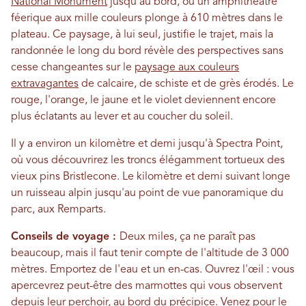
National Monument
jusqu'au bord, où un amphithéâtre
féerique aux mille couleurs plonge à 610 mètres dans le
plateau. Ce paysage, à lui seul, justifie le trajet, mais la
randonnée le long du bord révèle des perspectives sans
cesse changeantes sur le
paysage aux couleurs
extravagantes
de calcaire, de schiste et de grès érodés. Le
rouge, l'orange, le jaune et le violet deviennent encore
plus éclatants au lever et au coucher du soleil.
Il y a environ un kilomètre et demi jusqu'à Spectra Point,
où vous découvrirez les troncs élégamment tortueux des
vieux pins Bristlecone. Le kilomètre et demi suivant longe
un ruisseau alpin jusqu'au point de vue panoramique du
parc, aux Remparts.
Conseils de voyage :
Deux miles, ça ne paraît pas
beaucoup, mais il faut tenir compte de l'altitude de 3 000
mètres. Emportez de l'eau et un en-cas. Ouvrez l'œil : vous
apercevrez peut-être des marmottes qui vous observent
depuis leur perchoir, au bord du précipice. Venez pour le