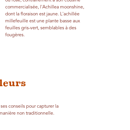
ou rose, contrairement à son cousine
commercialisée, l'Achillea moonshine,
dont la floraison est jaune. L'achillée
millefeuille est une plante basse aux
feuilles gris-vert, semblables à des
fougères.
fleurs
es conseils pour capturer la
manière non traditionnelle.