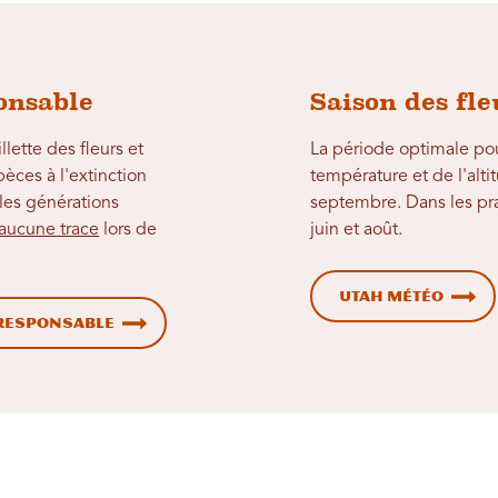
onsable
Saison des fl
lette des fleurs et
La période optimale pou
èces à l'extinction
température et de l'alti
les générations
septembre. Dans les prai
 aucune trace
lors de
juin et août.
Utah Météo
 responsable