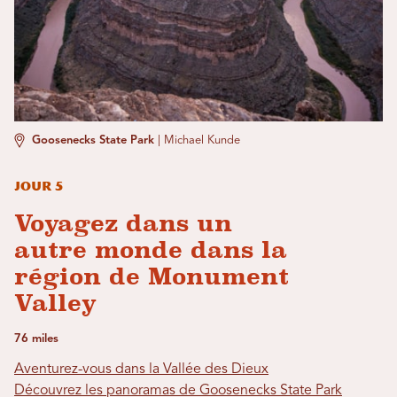
Goosenecks State Park
|
Michael Kunde
Jour 5
Voyagez dans un
autre monde dans la
région de Monument
Valley
76 miles
Aventurez-vous dans la Vallée des Dieux
Découvrez les panoramas de Goosenecks State Park