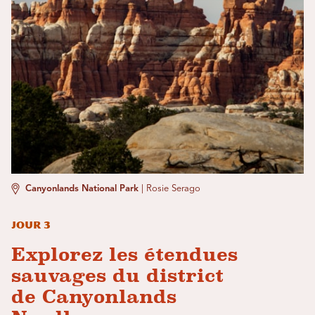
Canyonlands National Park
|
Rosie Serago
Jour 3
Explorez les étendues
sauvages du district
de Canyonlands