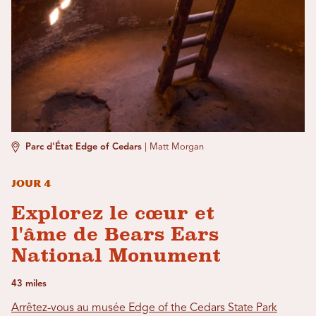
Parc d'État Edge of Cedars
|
Matt Morgan
Jour 4
Explorez le cœur et
l'âme de Bears Ears
National Monument
43 miles
Arrêtez-vous au musée Edge of the Cedars State Park