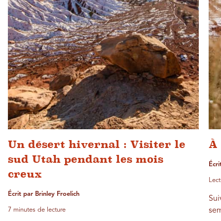
Un désert hivernal : Visiter le
À 
sud Utah pendant les mois
Écri
creux
Lect
Écrit par Brinley Froelich
Sui
7 minutes de lecture
sem