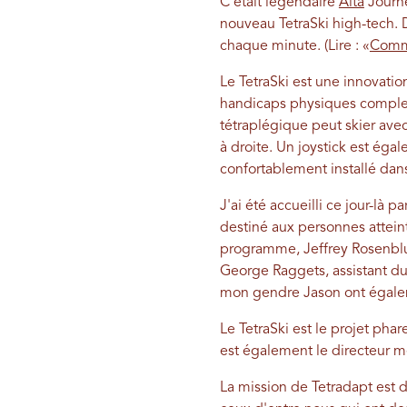
C'était légendaire
Alta
Journé
nouveau TetraSki high-tech.
chaque minute. (Lire : «
Comme
Le TetraSki est une innovatio
handicaps physiques complex
tétraplégique peut skier avec
à droite. Un joystick est éga
confortablement installé dan
J'ai été accueilli ce jour-là pa
destiné aux personnes attei
programme, Jeffrey Rosenbluth
George Raggets, assistant du
mon gendre Jason ont égale
Le TetraSki est le projet pha
est également le directeur m
La mission de Tetradapt est d