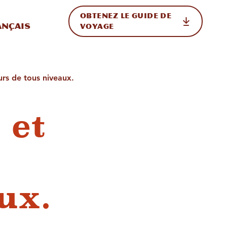
OBTENEZ LE GUIDE DE
ur le site
ler vers l'international
ançais
VOYAGE
urs de tous niveaux.
 et
ux.