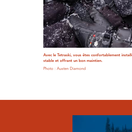
Avec le Tetraski, vous êtes confortablement instal
stable et offrant un bon maintien.
Photo : Austen Diamond