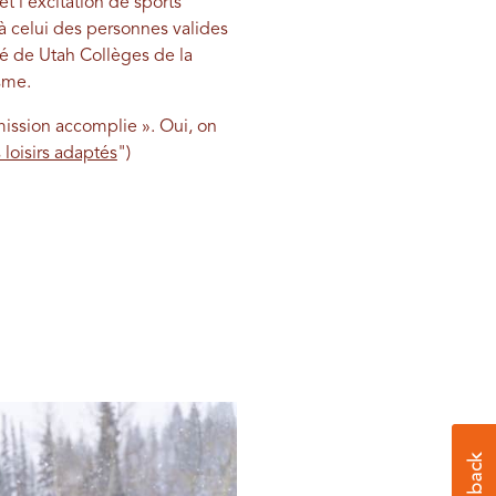
t l'excitation de sports
 à celui des personnes valides
ité de Utah Collèges de la
isme.
mission accomplie ». Oui, on
 loisirs adaptés
")