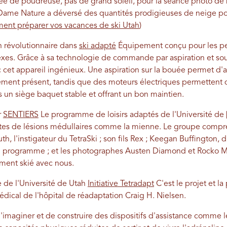
e de poudreuse, pas de grand soleil, pour la séance photo de m
 Dame Nature a déversé des quantités prodigieuses de neige po
nt préparer vos vacances de ski Utah
)
n révolutionnaire dans
ski adapté
Équipement conçu pour les pe
es. Grâce à sa technologie de commande par aspiration et s
 cet appareil ingénieux. Une aspiration sur la bouée permet d'a
lement présent, tandis que des moteurs électriques permettent d
s un siège baquet stable et offrant un bon maintien.
r
SENTIERS
Le programme de loisirs adaptés de l'Université de [
ntes de lésions médullaires comme la mienne. Le groupe compre
, l'instigateur du TetraSki ; son fils Rex ; Keegan Buffington,
 programme ; et les photographes Austen Diamond et Rocko Menz
ment skié avec nous.
re de l'Université de Utah
Initiative Tetradapt
C'est le projet et l
édical de l'hôpital de réadaptation Craig H. Nielsen.
'imaginer et de construire des dispositifs d'assistance comme l