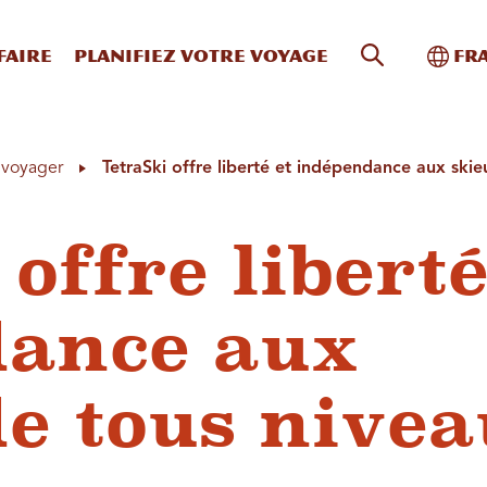
Recherche s
Bascu
faire
Planifiez votre voyage
Fr
à voyager
TetraSki offre liberté et indépendance aux skie
offre liberté
dance aux
de tous nivea