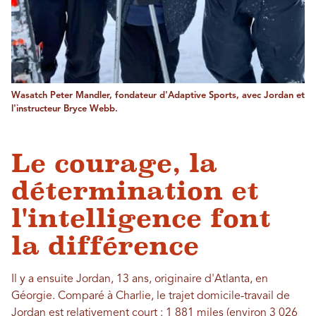
Wasatch Peter Mandler, fondateur d'Adaptive Sports, avec Jordan et
l'instructeur Bryce Webb.
Le courage, la
détermination et
l'intelligence font
la différence
Il y a ensuite Jordan, 13 ans, originaire d'Atlanta, en
Géorgie. Comparé à Charlie, le trajet domicile-travail de
Jordan est relativement court : 1 881 miles (environ 3 026