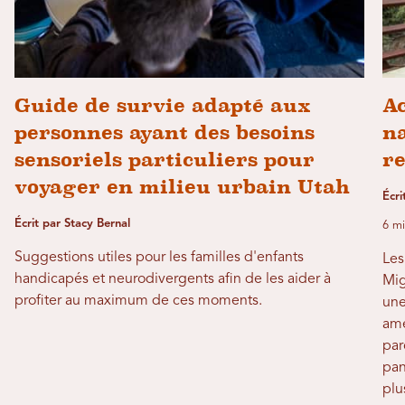
Guide de survie adapté aux
Ac
personnes ayant des besoins
na
sensoriels particuliers pour
r
voyager en milieu urbain Utah
Écri
Écrit par Stacy Bernal
6 mi
Suggestions utiles pour les familles d'enfants
Les
handicapés et neurodivergents afin de les aider à
Mig
profiter au maximum de ces moments.
une
amé
par
pan
plu