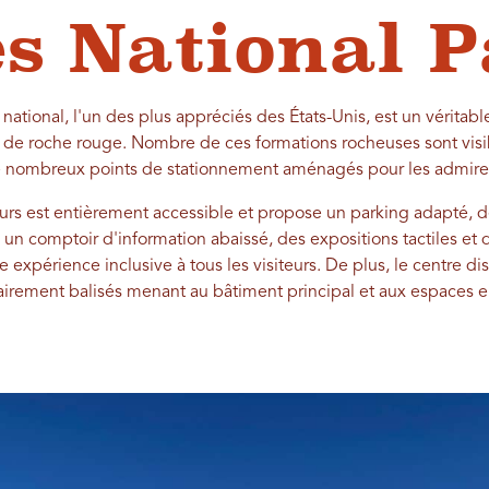
s National 
national, l'un des plus appréciés des États-Unis, est un véritab
s de roche rouge. Nombre de ces formations rocheuses sont visib
 nombreux points de stationnement aménagés pour les admirer
eurs est entièrement accessible et propose un parking adapté, de
un comptoir d'information abaissé, des expositions tactiles et 
ne expérience inclusive à tous les visiteurs. De plus, le centre d
airement balisés menant au bâtiment principal et aux espaces e