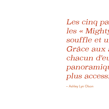
Les cinq p
les « Might
souffle et 
Grâce aux 
chacun d'eu
panoramique
plus access
– Ashley Lyn Olson