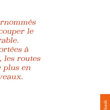
surnommés
couper le
able.
ortées à
 les routes
e plus en
iveaux.