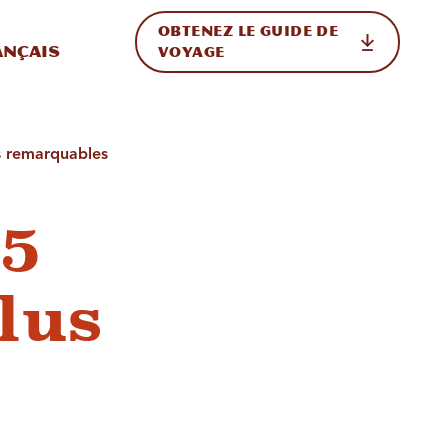
OBTENEZ LE GUIDE DE
ur le site
ler vers l'international
ançais
VOYAGE
us remarquables
 5
lus