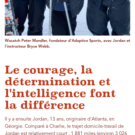
Wasatch Peter Mandler, fondateur d'Adaptive Sports, avec Jordan et
l'instructeur Bryce Webb.
Le courage, la
détermination et
l'intelligence font
la différence
Il y a ensuite Jordan, 13 ans, originaire d'Atlanta, en
Géorgie. Comparé à Charlie, le trajet domicile-travail de
Jordan est relativement court : 1 881 miles (environ 3 026