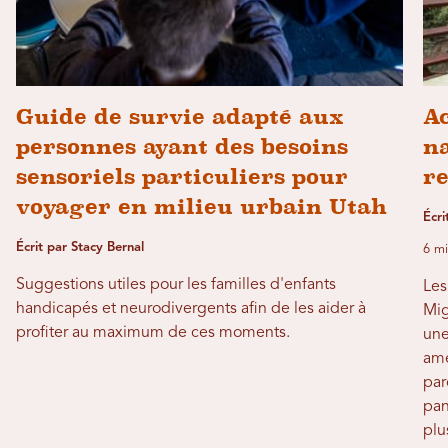
Guide de survie adapté aux
Ac
personnes ayant des besoins
na
sensoriels particuliers pour
r
voyager en milieu urbain Utah
Écri
Écrit par Stacy Bernal
6 mi
Suggestions utiles pour les familles d'enfants
Les
handicapés et neurodivergents afin de les aider à
Mig
profiter au maximum de ces moments.
une
amé
par
pan
plu