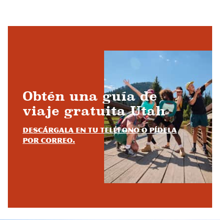
Obtén una guía de
viaje gratuita Utah
Descárgala en tu teléfono o pídela
por correo.