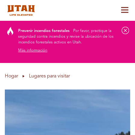
Alt
Skip to content
Prevenir incendios forestales
Por favor, practique la
seguridad contra incendios y revise la ubicación de los
incendios forestales activos en Utah.
Más información
Hogar
Lugares para visitar