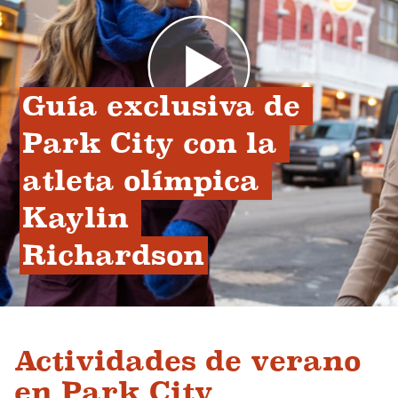
Guía exclusiva de 
Park City con la 
atleta olímpica 
Kaylin 
Richardson
Actividades de verano
en Park City