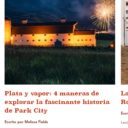
Plata y vapor: 4 maneras de
L
explorar la fascinante historia
R
de Park City
Escr
Escrito por Melissa Fields
Lect