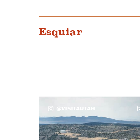
Esquiar
@VisitaUtah