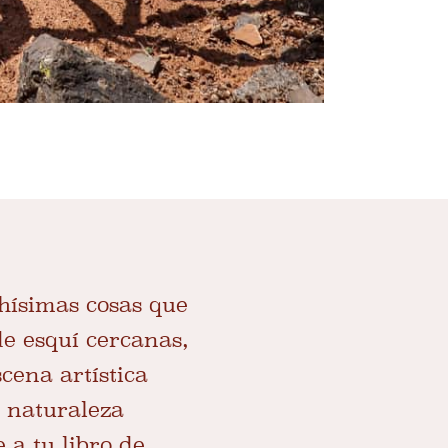
hísimas cosas que
de esquí cercanas,
cena artística
y naturaleza
 a tu libro de