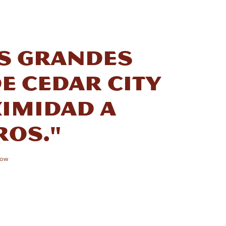
as grandes
e Cedar City
ximidad a
ros."
now