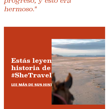
progreso, y esto era
hermoso."
Estás leyendo una
historia de
#SheTravelsUtah
Lee más de sus historias.