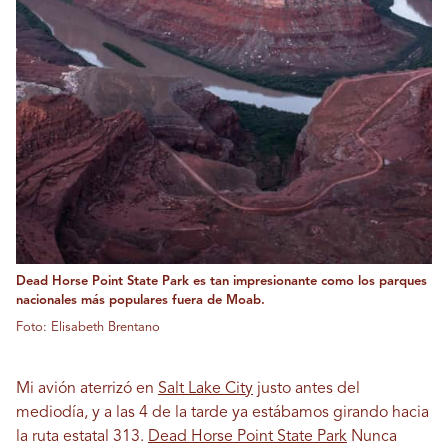
Dead Horse Point State Park es tan impresionante como los parques
nacionales más populares fuera de Moab.
Foto: Elisabeth Brentano
Mi avión aterrizó en
Salt Lake City
justo antes del
mediodía, y a las 4 de la tarde ya estábamos girando hacia
la ruta estatal 313.
Dead Horse Point State Park
Nunca