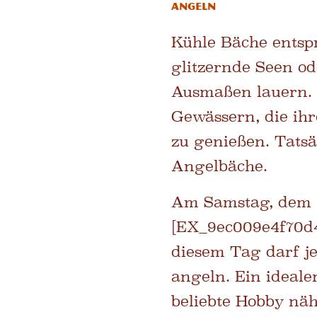
Angeln
Kühle Bäche entsp
glitzernde Seen od
Ausmaßen lauern. 
Gewässern, die ihr
zu genießen. Tatsä
Angelbäche.
Am Samstag, dem 6.
[EX_9ec009e4f70d4
diesem Tag darf j
angeln. Ein ideale
beliebte Hobby nä