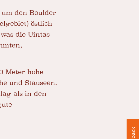
d um den Boulder-
lgebiet) östlich
 was die Uintas
hmten,
0 Meter hohe
che und Stauseen.
lag als in den
gute