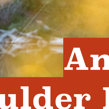
An
ulder