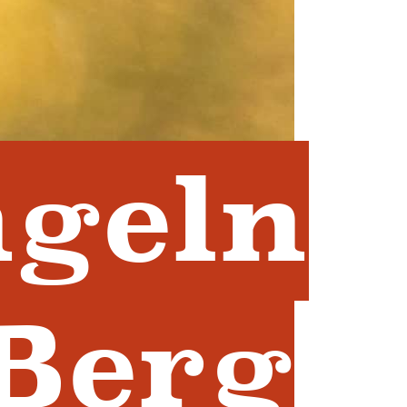
geln
 Berg