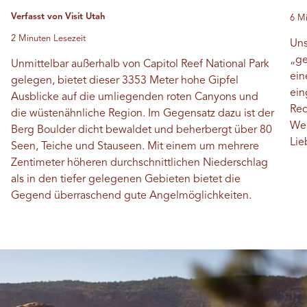
Verfasst von Visit Utah
6 Mi
2 Minuten Lesezeit
Uns
„ge
Unmittelbar außerhalb von Capitol Reef National Park
ein
gelegen, bietet dieser 3353 Meter hohe Gipfel
ein
Ausblicke auf die umliegenden roten Canyons und
Red
die wüstenähnliche Region. Im Gegensatz dazu ist der
Weg
Berg Boulder dicht bewaldet und beherbergt über 80
Lie
Seen, Teiche und Stauseen. Mit einem um mehrere
Zentimeter höheren durchschnittlichen Niederschlag
als in den tiefer gelegenen Gebieten bietet die
Gegend überraschend gute Angelmöglichkeiten.