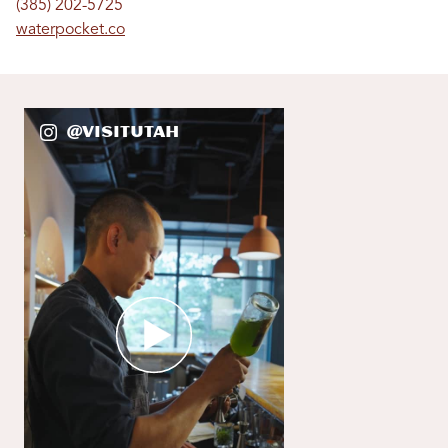
(385) 202-5725
waterpocket.co
@VisitUtah