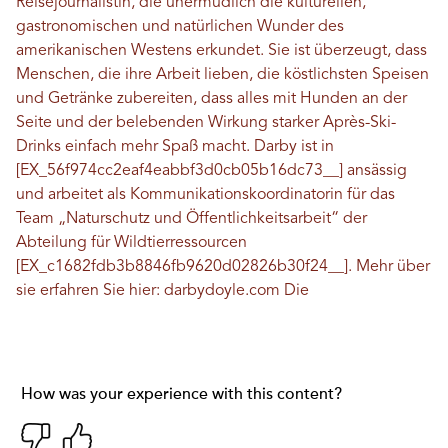
Reisejournalistin, die unermüdlich die kulturellen,
gastronomischen und natürlichen Wunder des
amerikanischen Westens erkundet. Sie ist überzeugt, dass
Menschen, die ihre Arbeit lieben, die köstlichsten Speisen
und Getränke zubereiten, dass alles mit Hunden an der
Seite und der belebenden Wirkung starker Après-Ski-
Drinks einfach mehr Spaß macht. Darby ist in
[EX_56f974cc2eaf4eabbf3d0cb05b16dc73__] ansässig
und arbeitet als Kommunikationskoordinatorin für das
Team „Naturschutz und Öffentlichkeitsarbeit“ der
Abteilung für Wildtierressourcen
[EX_c1682fdb3b8846fb9620d02826b30f24__]. Mehr über
sie erfahren Sie hier:
darbydoyle.com
Die