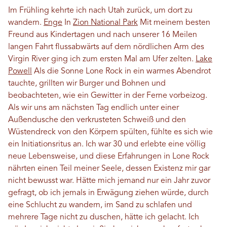
Im Frühling kehrte ich nach Utah zurück, um dort zu
wandern.
Enge
In
Zion National Park
Mit meinem besten
Freund aus Kindertagen und nach unserer 16 Meilen
langen Fahrt flussabwärts auf dem nördlichen Arm des
Virgin River ging ich zum ersten Mal am Ufer zelten.
Lake
Powell
Als die Sonne Lone Rock in ein warmes Abendrot
tauchte, grillten wir Burger und Bohnen und
beobachteten, wie ein Gewitter in der Ferne vorbeizog.
Als wir uns am nächsten Tag endlich unter einer
Außendusche den verkrusteten Schweiß und den
Wüstendreck von den Körpern spülten, fühlte es sich wie
ein Initiationsritus an. Ich war 30 und erlebte eine völlig
neue Lebensweise, und diese Erfahrungen in Lone Rock
nährten einen Teil meiner Seele, dessen Existenz mir gar
nicht bewusst war. Hätte mich jemand nur ein Jahr zuvor
gefragt, ob ich jemals in Erwägung ziehen würde, durch
eine Schlucht zu wandern, im Sand zu schlafen und
mehrere Tage nicht zu duschen, hätte ich gelacht. Ich