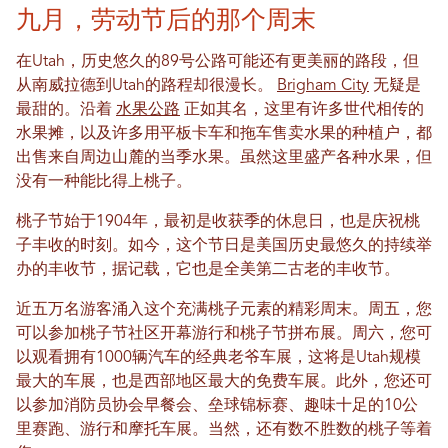
九月，劳动节后的那个周末
在Utah，历史悠久的89号公路可能还有更美丽的路段，但
从南威拉德到Utah的路程却很漫长。
Brigham City
无疑是
最甜的。沿着
水果公路
正如其名，这里有许多世代相传的
水果摊，以及许多用平板卡车和拖车售卖水果的种植户，都
出售来自周边山麓的当季水果。虽然这里盛产各种水果，但
没有一种能比得上桃子。
桃子节始于1904年，最初是收获季的休息日，也是庆祝桃
子丰收的时刻。如今，这个节日是美国历史最悠久的持续举
办的丰收节，据记载，它也是全美第二古老的丰收节。
近五万名游客涌入这个充满桃子元素的精彩周末。周五，您
可以参加桃子节社区开幕游行和桃子节拼布展。周六，您可
以观看拥有1000辆汽车的经典老爷车展，这将是Utah规模
最大的车展，也是西部地区最大的免费车展。此外，您还可
以参加消防员协会早餐会、垒球锦标赛、趣味十足的10公
里赛跑、游行和摩托车展。当然，还有数不胜数的桃子等着