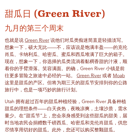
甜瓜日 (Green River)
九月的第三个周末
也就是说
Green River
说他们对瓜类痴迷简直是轻描淡写。
想象一下，硕大无比——不，应该说是饱满丰盈——的克伦
肖瓜、卡纳利瓜、哈密瓜、蜜瓜和西瓜堆满了巨大的箱子。
现在，想象一下，你选择的瓜类流淌着黏稠香甜的汁液，顺
着你的手臂滑落。笑容满面。的确，Green River 小镇是前
往更多冒险之旅途中必经的一站。
Green River
或者
Moab
这里是甜瓜的产区。但将为期三天的甜瓜节安排到你的公路
旅行中，也是一项巧妙的旅行计划。
Utah 拥有超过百年的甜瓜种植经验，Green River 具备种植
甜瓜的理想条件——白天炎热，夜晚凉爽，土壤沙质，需水
量少。在“甜瓜节”上，您会亲身感受到这些甜瓜的甜美，届
时当地农民会捐赠数千磅西瓜、哈密瓜和克伦肖甜瓜，供您
尽情享用切好的甜瓜。此外，您还可以购买整颗甜瓜。