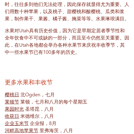
时，往往多到他们无法处理，因此保存就显得尤为重要。人
们用数十种苹果，以及桃子、甜樱桃和酸樱桃、瓜类和浆
果，制作果干、果酱、橘子酱、腌菜等等。水果琳琅满目。
水果对Utah具有历史价值，因为它是早期定居者季节性和
全年饮食中不可或缺的一部分，而且至今仍然至关重要。因
此，在Utah各地都会举办各种水果节来庆祝丰收季节，其
中一些水果节已有100多年的历史。
更多水果和丰收节
樱桃日
北Ogden，七月
莱顿节
莱顿，七月和八月的每个星期五
果园时光
圣塔昆，八月
收获日
米德维尔，八月
企业玉米节
企业报，8月
河畔高地苹果节
里弗海茨，八月