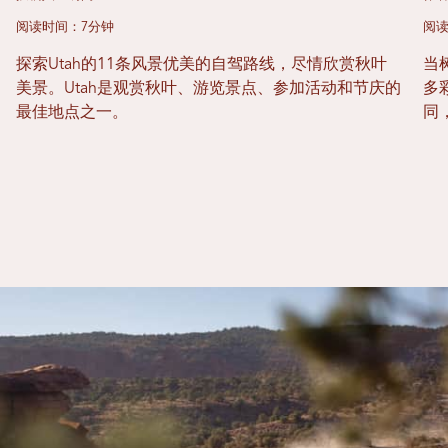
阅读时间：7分钟
阅读
探索Utah的11条风景优美的自驾路线，尽情欣赏秋叶
当
美景。Utah是观赏秋叶、游览景点、参加活动和节庆的
多
最佳地点之一。
同