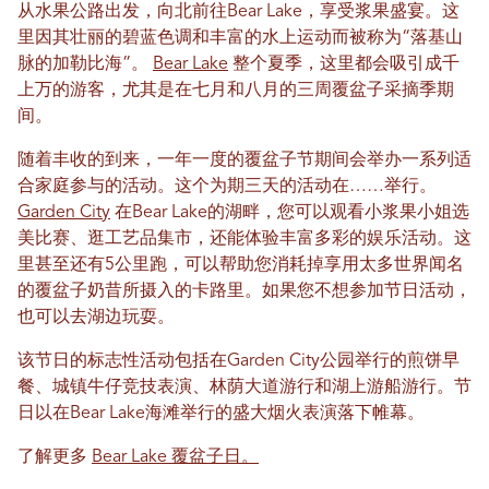
从水果公路出发，向北前往Bear Lake，享受浆果盛宴。这
里因其壮丽的碧蓝色调和丰富的水上运动而被称为“落基山
脉的加勒比海”。
Bear Lake
整个夏季，这里都会吸引成千
上万的游客，尤其是在七月和八月的三周覆盆子采摘季期
间。
随着丰收的到来，一年一度的覆盆子节期间会举办一系列适
合家庭参与的活动。这个为期三天的活动在……举行。
Garden City
在Bear Lake的湖畔，您可以观看小浆果小姐选
美比赛、逛工艺品集市，还能体验丰富多彩的娱乐活动。这
里甚至还有5公里跑，可以帮助您消耗掉享用太多世界闻名
的覆盆子奶昔所摄入的卡路里。如果您不想参加节日活动，
也可以去湖边玩耍。
该节日的标志性活动包括在Garden City公园举行的煎饼早
餐、城镇牛仔竞技表演、林荫大道游行和湖上游船游行。节
日以在Bear Lake海滩举行的盛大烟火表演落下帷幕。
了解更多
Bear Lake 覆盆子日。