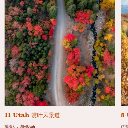
11 Utah 赏叶风景道
8
撰稿人：访问Utah
作者