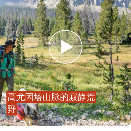
高尤因塔山脉的寂静荒
野