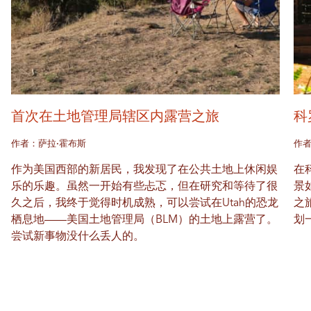
首次在土地管理局辖区内露营之旅
科
作者：萨拉·霍布斯
作
作为美国西部的新居民，我发现了在公共土地上休闲娱
在科
乐的乐趣。虽然一开始有些忐忑，但在研究和等待了很
景
久之后，我终于觉得时机成熟，可以尝试在Utah的恐龙
之
栖息地——美国土地管理局（BLM）的土地上露营了。
划
尝试新事物没什么丢人的。