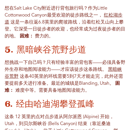
想在Salt Lake City附近进行背包旅行吗？作为Little
Cottonwood Canyon最受欢迎的徒步路线之一，
红松湖步
道
这是一条往返6.8英里的爬坡路线，沿着红松叉山向上攀
登。它深受一日徒步者的欢迎，也经常成为过夜徒步者的目
的地。
困难：
费力的。
5. 黑暗峡谷荒野步道
想挑战一下自己吗？只有经验丰富的背包客——必须具备野
外生存和地图阅读能力——才应该徒步这条路线。
黑暗峡
谷荒野
这条40英里的环线需要5到7天才能走完，此外还需
要提前多天进行准备。最近的城镇是Blanding, Utah。
困
难：
难度中等。需要具备地图阅读能力。
6. 经由哈迪湖攀登孤峰
这条 12 英里的点对点步道从阿尔派恩 (Alpine) 开始，
Utah，到贝尔斯峡谷 (Bells Canyon) 结束（靠近桑迪