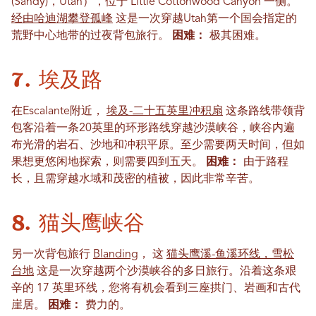
(Sandy)，Utah），位于 Little Cottonwood Canyon 一侧。
经由哈迪湖攀登孤峰
这是一次穿越Utah第一个国会指定的
荒野中心地带的过夜背包旅行。
困难：
极其困难。
7. 埃及路
在Escalante附近，
埃及-二十五英里冲积扇
这条路线带领背
包客沿着一条20英里的环形路线穿越沙漠峡谷，峡谷内遍
布光滑的岩石、沙地和冲积平原。至少需要两天时间，但如
果想更悠闲地探索，则需要四到五天。
困难：
由于路程
长，且需穿越水域和茂密的植被，因此非常辛苦。
8. 猫头鹰峡谷
另一次背包旅行
Blanding
， 这
猫头鹰溪-鱼溪环线，雪松
台地
这是一次穿越两个沙漠峡谷的多日旅行。沿着这条艰
辛的 17 英里环线，您将有机会看到三座拱门、岩画和古代
崖居。
困难：
费力的。