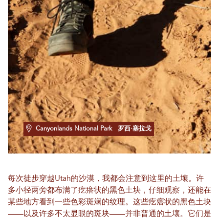
Canyonlands National Park
罗西·塞拉戈
每次徒步穿越Utah的沙漠，我都会注意到这里的土壤。许
多小径两旁都布满了疙瘩状的黑色土块，仔细观察，还能在
某些地方看到一些色彩斑斓的纹理。这些疙瘩状的黑色土块
——以及许多不太显眼的斑块——并非普通的土壤。它们是