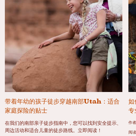
带着年幼的孩子徒步穿越南部Utah：适合
如
家庭探险的贴士
专
作者
在我们的南部亲子徒步指南中，您可以找到安全提示、
周边活动和适合儿童的徒步路线。立即阅读！
阅读