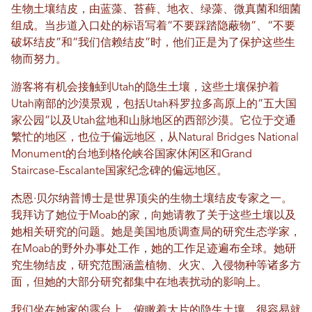
生物土壤结皮，由蓝藻、苔藓、地衣、绿藻、微真菌和细菌
组成。当步道入口处的标语写着“不要踩踏隐蔽物”、“不要
破坏结皮”和“我们信赖结皮”时，他们正是为了保护这些生
物而努力。
游客将有机会接触到Utah的隐生土壤，这些土壤保护着
Utah南部的沙漠景观，包括Utah科罗拉多高原上的“五大国
家公园”以及Utah盆地和山脉地区的西部沙漠。它位于交通
繁忙的地区，也位于偏远地区，从Natural Bridges National
Monument的台地到格伦峡谷国家休闲区和Grand
Staircase-Escalante国家纪念碑的偏远地区。
杰恩·贝尔纳普博士是世界顶尖的生物土壤结皮专家之一。
我拜访了她位于Moab的家，向她请教了关于这些土壤以及
她相关研究的问题。她是美国地质调查局的研究生态学家，
在Moab的野外办事处工作，她的工作足迹遍布全球。她研
究生物结皮，研究范围涵盖植物、火灾、入侵物种等诸多方
面，但她的大部分研究都集中在地表扰动的影响上。
我们坐在她家的露台上，俯瞰着大片的隐生土壤，很容易就