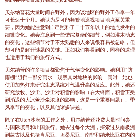
她的各种项目及其相互交织的影响。
贝尔纳普花大量时间在野外，因为该地区的野外工作季一年
可长达十个月。她认为尽可能频繁地巡视项目地点至关重
要，因为她能注意到自己照料了二十五年以上的地点发生的
细微变化。她会注意到一些错综复杂的细节，例如灌木动态
的变化，这些细节对于不太熟悉的人来说很容易被忽略，但
却可能是解开谜题的关键。正如我们将看到的，同样的道理
也适用于我们的旅行方式。
贝尔纳普的许多项目都聚焦于气候变化的影响。她利用“防
雨棚”阻挡一部分雨水，观察其对地块的影响；同时，她也
使用加热灯来研究生态系统对气温升高的反应。此外，她还
研究放牧、沙尘、沙尘对积雪的影响（在大锋面，积雪正受
到消退的大冰盖沙尘浓度的影响，这是一个重要问题）、季
风季节的变化，以及其他诸多课题。
除了在Utah沙漠的工作之外，贝尔纳普还花费大量时间参
与国际项目和出国旅行。她去过每个大洲，探索过从南极洲
到蒙古以及包括肯尼亚、坦桑尼亚、南非和纳米比亚在内的