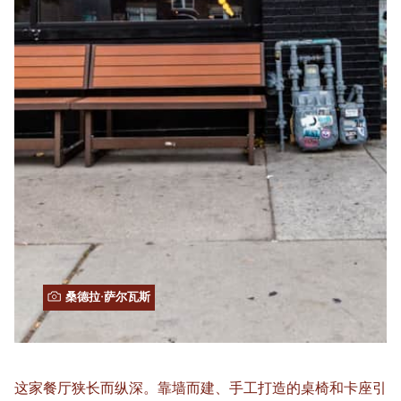
桑德拉·萨尔瓦斯
这家餐厅狭长而纵深。靠墙而建、手工打造的桌椅和卡座引