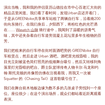
演出当晚，我和我的伴侣亚历山德拉在市中心百老汇大街的
精品店里闲逛。我们看了看时间，发现Urban店还开着门，
于是从GREENbike共享单车站租了两辆自行车，沿着南200
街向东骑行。在我们身后，夕阳西下，将粉红色的光芒洒
在……
Wasatch 山脉
骑行途中，我闻到了温暖的沥青气
味，其中还夹杂着自行车道旁混凝土花坛里多年生植物的芬
芳。
我们把租来的自行车停在街对面酒吧旁的 GREENbike 自行
车租赁点，然后走进 Urban 酒吧。酒吧里光线昏暗，我的
目光立刻被蓝色筒灯照亮的低矮舞台吸引，然后又转移到角
落里灯光昏暗的吧台。爵士队篮球传奇人物卡尔·马龙和约
翰·斯托克顿的肖像照仿佛在注视着我，而我又一次被
Squatter 的《Chasing Tail》这首歌吸引住了。
我们在舞台前木地板边缘为数不多的几张桌子旁找到一个座
位。座位很少；在这个演出场所，观众们都站着近距离观看
表演。