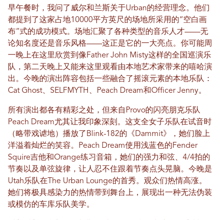
早午餐时，我问了威尔和兰斯关于Urban的经营理念。他们
都提到了这家占地10000平方英尺的场地所采用的“空白画
布”式的成功模式。场地汇聚了各种类型的音乐人才——无
论知名度还是音乐风格——这正是它的一大亮点。你可能周
一晚上在这里欣赏到像Father John Misty这样的全国巡演乐
队，第二天晚上又能来这里观看由本地艺术家带来的嘻哈演
出。今晚的演出阵容包括一些融合了摇滚元素的本地乐队：
Cat Ghost、SELFMYTH、Peach Dream和Officer Jenny。
所有演出都各有精彩之处，但来自Provo的闪亮朋克乐队
Peach Dream尤其让我印象深刻。这支全女子乐队在试音时
（略带戏谑地）播放了Blink-182的《Dammit》，她们脸上
洋溢着灿烂的笑容。Peach Dream使用浅蓝色的Fender
Squire吉他和Orange练习音箱，她们的强力和弦、4/4拍的
节奏以及单弦旋律，让人忍不住跟着节奏点头晃脑。今晚是
Utah乐队在The Urban Lounge的首秀。观众们热情高涨。
她们将极具感染力的热情带到舞台上，展现出一种无法伪装
或模仿的车库乐队美学。