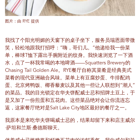
图片：由 RYE 提供
我找了个阳光明媚的天窗下的桌子坐下，服务员瑞恩面带微
笑，轻松地跟我打招呼：“嗨，哥们儿。”他递给我一份菜
单，棒球T恤下露出手腕附近的纹身。我快速浏览了一下酒
水，点了一杯我常喝的本地啤酒——Squatters Brewery的
Chasing Tail Golden Ale。RYE餐厅自称其菜肴是经典美式
菜肴的现代亚洲融合风味。菜单上有豆腐炒蛋、牛排配鸡
蛋、北京烤鸭饭、椰香藜麦以及其他一些让人联想到“潮人”
的菜品。我的目光锁定在华夫饼配威士忌和招牌土豆上，于
是又加了一份煎蛋和五花肉。这些菜品绝对会让你流连忘
返，这家餐厅绝对是Salt Lake City地区最好的餐厅之一。
我原本是来吃华夫饼喝威士忌的，结果却留下来和店主威尔
·萨坦和兰斯·桑德斯聊天。