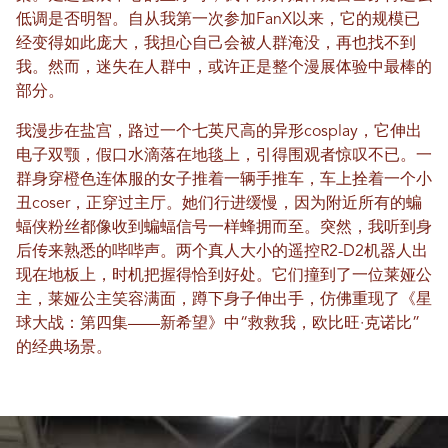
低调是否明智。自从我第一次参加FanX以来，它的规模已
经变得如此庞大，我担心自己会被人群淹没，再也找不到
我。然而，迷失在人群中，或许正是整个漫展体验中最棒的
部分。
我漫步在盐宫，路过一个七英尺高的异形cosplay，它伸出
电子双颚，假口水滴落在地毯上，引得围观者惊叹不已。一
群身穿橙色连体服的女子推着一辆手推车，车上拴着一个小
丑coser，正穿过主厅。她们行进缓慢，因为附近所有的蝙
蝠侠粉丝都像收到蝙蝠信号一样蜂拥而至。突然，我听到身
后传来熟悉的哔哔声。两个真人大小的遥控R2-D2机器人出
现在地板上，时机把握得恰到好处。它们撞到了一位莱娅公
主，莱娅公主笑容满面，蹲下身子伸出手，仿佛重现了《星
球大战：第四集——新希望》中“救救我，欧比旺·克诺比”
的经典场景。