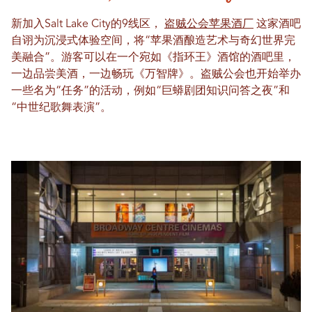
新加入Salt Lake City的9线区，
盗贼公会苹果酒厂
这家酒吧
自诩为沉浸式体验空间，将“苹果酒酿造艺术与奇幻世界完
美融合”。游客可以在一个宛如《指环王》酒馆的酒吧里，
一边品尝美酒，一边畅玩《万智牌》。盗贼公会也开始举办
一些名为“任务”的活动，例如“巨蟒剧团知识问答之夜”和
“中世纪歌舞表演”。