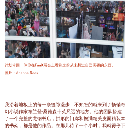
计划带回一件你在FanX展会上看到之前从未想过自己需要的东西。
照片：Arianna Rees
我沿着地板上的每一条缝隙漫步，不知怎的就来到了畅销奇
幻小说作家布兰登·桑德森十英尺远的地方。他的团队搭建
了一个完整的龙钢书店，拱形的门廊和摆满精美皮面精装本
的书架，都是他的作品。在那儿待了一个小时，我就得停下