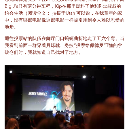
Big J's只有两分钟车程，Kip在那里爆料了他和Rico叔叔的
约会生活（阅读全文：
拍摄于Utah
可以说，在我童年的家
中，没有哪部电影像这部电影一样被引用到令人难以忍受的
地步。
通往投票站的队伍在舞厅门口蜿蜒曲折地走了五六个弯。当
我看到前面一群穿着月球靴、身披“投票给佩德罗”T恤的拿
破仑们时，我就知道自己找对了地方。