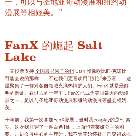
一，可以与圣地亚哥动漫展和纽约动
漫展等相媲美。”
FanX 的崛起 Salt
Lake
一直投票支持
全国最书呆子的州
Utah 就像欧比旺·克诺比
可能会说的那样——不过我们更喜欢用“惊艳”来形容——这
里聚集了一群对各自领域充满热情的人们。FanX 就是最鲜
明的例证。在过去的十年里，FanX 已成为美国最大的动漫
展之一，足以与圣地亚哥动漫展和纽约动漫展等盛会相媲
美。
十年前，我第一次参加FanX漫展，当时我cosplay的是韩·索
罗。这次我只穿了一件白色T恤，上面印着莱娅公主的图
案。走进会展中心的主厅时，我不禁开始怀疑自己穿得这么