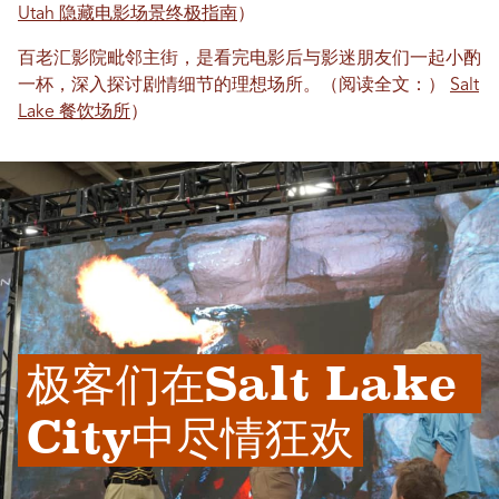
Utah 隐藏电影场景终极指南
）
百老汇影院毗邻主街，是看完电影后与影迷朋友们一起小酌
一杯，深入探讨剧情细节的理想场所。（阅读全文：）
Salt
Lake 餐饮场所
）
极客们在Salt Lake 
City中尽情狂欢