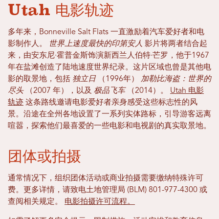
Utah 电影轨迹
多年来，Bonneville Salt Flats 一直激励着汽车爱好者和电
影制作人。
世界上速度最快的印第安人
影片将两者结合起
来，由安东尼·霍普金斯饰演新西兰人伯特·芒罗，他于1967
年在盐滩创造了陆地速度世界纪录。这片区域也曾是其他电
影的取景地，包括
独立日
（1996年）
加勒比海盗：世界的
尽头
（2007 年），以及
极品飞车
（2014）。
Utah 电影
轨迹
这条路线邀请电影爱好者亲身感受这些标志性的风
景。沿途在全州各地设置了一系列实体路标，引导游客远离
喧嚣，探索他们最喜爱的一些电影和电视剧的真实取景地。
团体或拍摄
通常情况下，组织团体活动或商业拍摄需要缴纳特殊许可
费。更多详情，请致电土地管理局 (BLM) 801-977-4300 或
查阅相关规定。
电影拍摄许可流程。