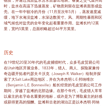
物质，并通过浅层盐水含水层渗出地表。春夏之交气温升高
时，盐水在高温下迅速蒸发，矿物质则留在盐滩表面形成盐
壳。在一年中较冷的月份（11月至次年5月），蒸发速度减
缓，地下水淹没盐滩，水深达数英寸。风、周期性暴雨和区
域气候也对盐壳的全年变化起着重要作用。盐滩长约12英
里，宽约5英里，总面积略超过46平方英里。
历史
在19世纪20至30年代的毛皮捕猎时代，众多毛皮贸易公司
在Utah地区开展业务。1833年，猎人、商人、探险家兼传
奇边疆开拓者约瑟夫·R·沃克（Joseph R. Walker）绘制并探
索了大Salt Lake周边地区，并在为本杰明·L·E·邦纳维尔
（Benjamin L.E. Bonneville）船长经营的毛皮贸易公司工作
期间，穿越了盐滩的北部边缘。在那个年代，毛皮猎人常常
以雇主的名字命名重要的地标，或许是为了博取雇主的好感
或获得更高的报酬。盐滩和古老的湖泊正是以本杰明·邦纳