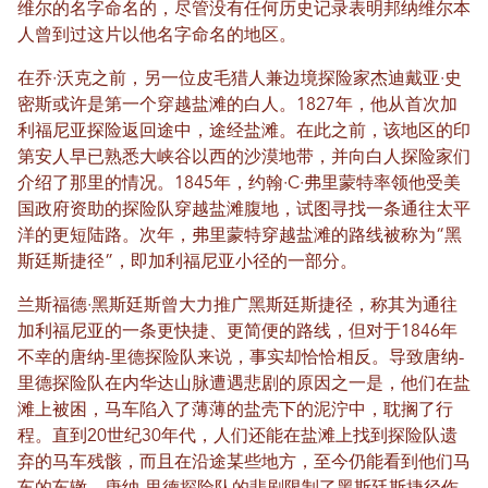
维尔的名字命名的，尽管没有任何历史记录表明邦纳维尔本
人曾到过这片以他名字命名的地区。
在乔·沃克之前，另一位皮毛猎人兼边境探险家杰迪戴亚·史
密斯或许是第一个穿越盐滩的白人。1827年，他从首次加
利福尼亚探险返回途中，途经盐滩。在此之前，该地区的印
第安人早已熟悉大峡谷以西的沙漠地带，并向白人探险家们
介绍了那里的情况。1845年，约翰·C·弗里蒙特率领他受美
国政府资助的探险队穿越盐滩腹地，试图寻找一条通往太平
洋的更短陆路。次年，弗里蒙特穿越盐滩的路线被称为“黑
斯廷斯捷径”，即加利福尼亚小径的一部分。
兰斯福德·黑斯廷斯曾大力推广黑斯廷斯捷径，称其为通往
加利福尼亚的一条更快捷、更简便的路线，但对于1846年
不幸的唐纳-里德探险队来说，事实却恰恰相反。导致唐纳-
里德探险队在内华达山脉遭遇悲剧的原因之一是，他们在盐
滩上被困，马车陷入了薄薄的盐壳下的泥泞中，耽搁了行
程。直到20世纪30年代，人们还能在盐滩上找到探险队遗
弃的马车残骸，而且在沿途某些地方，至今仍能看到他们马