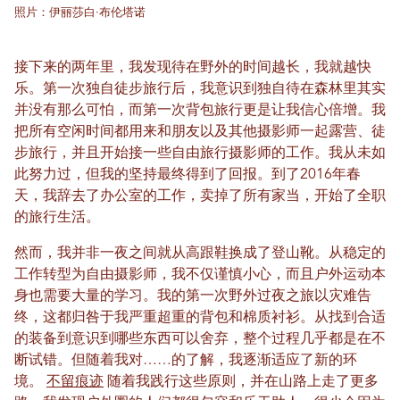
照片：伊丽莎白·布伦塔诺
接下来的两年里，我发现待在野外的时间越长，我就越快
乐。第一次独自徒步旅行后，我意识到独自待在森林里其实
并没有那么可怕，而第一次背包旅行更是让我信心倍增。我
把所有空闲时间都用来和朋友以及其他摄影师一起露营、徒
步旅行，并且开始接一些自由旅行摄影师的工作。我从未如
此努力过，但我的坚持最终得到了回报。到了2016年春
天，我辞去了办公室的工作，卖掉了所有家当，开始了全职
的旅行生活。
然而，我并非一夜之间就从高跟鞋换成了登山靴。从稳定的
工作转型为自由摄影师，我不仅谨慎小心，而且户外运动本
身也需要大量的学习。我的第一次野外过夜之旅以灾难告
终，这都归咎于我严重超重的背包和棉质衬衫。从找到合适
的装备到意识到哪些东西可以舍弃，整个过程几乎都是在不
断试错。但随着我对……的了解，我逐渐适应了新的环
境。
不留痕迹
随着我践行这些原则，并在山路上走了更多