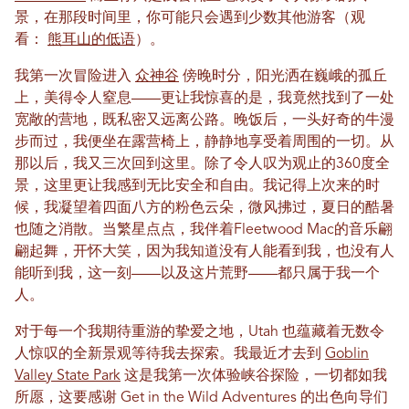
景，在那段时间里，你可能只会遇到少数其他游客（观
看：
熊耳山的低语
）。
我第一次冒险进入
众神谷
傍晚时分，阳光洒在巍峨的孤丘
上，美得令人窒息——更让我惊喜的是，我竟然找到了一处
宽敞的营地，既私密又远离公路。晚饭后，一头好奇的牛漫
步而过，我便坐在露营椅上，静静地享受着周围的一切。从
那以后，我又三次回到这里。除了令人叹为观止的360度全
景，这里更让我感到无比安全和自由。我记得上次来的时
候，我凝望着四面八方的粉色云朵，微风拂过，夏日的酷暑
也随之消散。当繁星点点，我伴着Fleetwood Mac的音乐翩
翩起舞，开怀大笑，因为我知道没有人能看到我，也没有人
能听到我，这一刻——以及这片荒野——都只属于我一个
人。
对于每一个我期待重游的挚爱之地，Utah 也蕴藏着无数令
人惊叹的全新景观等待我去探索。我最近才去到
Goblin
Valley State Park
这是我第一次体验峡谷探险，一切都如我
所愿，这要感谢 Get in the Wild Adventures 的出色向导们