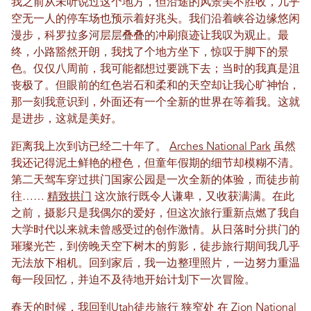
我之前从未听说过这个地方，但沿途的风景美不胜收，几乎
空无一人的停车场也预示着好兆头。我们沿着峡谷边缘悠闲
漫步，科罗拉多河层层叠叠的冲刷痕迹让我叹为观止。最
终，小路豁然开朗，我找了个地方坐下，惊叹于脚下的景
色。仅仅八周前，我可能都想过要跳下去；当时的我真是沮
丧极了。但眼前的红色岩石和柔和的天空却让我心旷神怡，
那一刻我意识到，外面还有一个全新的世界在等着我。这就
是进步，这就是美好。
距离我上次到访已经二十年了。
Arches National Park
虽然
我还记得泥土鲜​​艳的橙色，但童年假期的细节却模糊不清。
第二天驾车穿过拱门国家公园是一次全新的体验，而徒步前
往……
精致拱门
这次旅行既令人谦卑，又收获满满。在此
之前，摄影只是我偶尔的爱好，但这次旅行重新点燃了我自
大学时代以来就未曾感受过的创作激情。从日落时分拱门的
璀璨光芒，到傍晚天空下树木的剪影，徒步旅行期间我几乎
无法放下相机。回到家后，我一边整理照片，一边努力重温
每一段回忆，并迫不及待地开始计划下一次冒险。
春天的时候，我回到Utah徒步旅行
狭窄处
在
Zion National