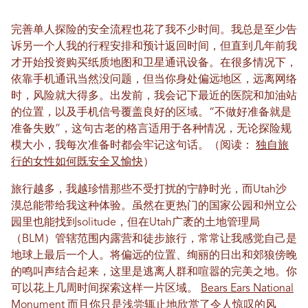
完善单人探险的安全流程也花了我不少时间。我总是至少告
诉另一个人我的行程安排和预计返回时间，但直到几年前我
才开始投资购买纸质地图和卫星通讯设备。在很多情况下，
依靠手机通讯当然没问题，但当你身处偏远地区，远离网络
时，风险就大得多。出发前，我会记下最近的医院和加油站
的位置，以及手机信号覆盖良好的区域。“不做好准备就是
准备失败”，这句古老的格言适用于各种情况，无论探险规
模大小，我每次准备时都会牢记这句话。（阅读：
独自旅
行的女性如何既安全又愉快
）
旅行越多，我越珍惜那些不受打扰的宁静时光，而Utah沙
漠总能带给我这种体验。虽然在更热门的国家公园和州立公
园里也能找到solitude，但在Utah广袤的土地管理局
（BLM）管辖范围内露营和徒步旅行，常常让我感觉自己是
地球上最后一个人。将偏远的位置、绚丽的日出和郊狼傍晚
的鸣叫声结合起来，这里是逃离人群和喧嚣的完美之地。你
可以花上几周时间探索这样一片区域。
Bears Ears National
Monument
而且你只是浅尝辄止地欣赏了令人惊叹的风