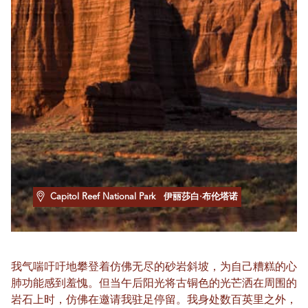
Capitol Reef National Park
伊丽莎白·布伦塔诺
我气喘吁吁地攀登着仿佛无尽的砂岩斜坡，为自己糟糕的心
肺功能感到羞愧。但当午后阳光将古铜色的光芒洒在周围的
岩石上时，仿佛在邀请我驻足停留。我身处数百英里之外，