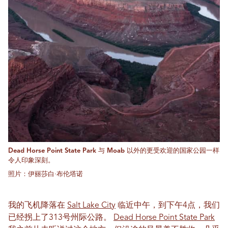
Dead Horse Point State Park 与 Moab 以外的更受欢迎的国家公园一样
令人印象深刻。
照片：伊丽莎白·布伦塔诺
我的飞机降落在
Salt Lake City
临近中午，到下午4点，我们
已经拐上了313号州际公路。
Dead Horse Point State Park