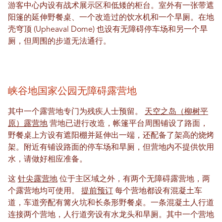
游客中心内设有战术展示区和低矮的柜台。室外有一张带遮
阳篷的延伸野餐桌、一个改造过的饮水机和一个旱厕。在地
壳穹顶 (Upheaval Dome) 也设有无障碍停车场和另一个旱
厕，但周围的步道无法通行。
峡谷地国家公园无障碍露营地
其中一个露营地专门为残疾人士预留。
天空之岛（柳树平
原）露营地
营地已进行改造，帐篷平台周围铺设了路面，
野餐桌上方设有遮阳棚并延伸出一端，还配备了架高的烧烤
架。附近有铺设路面的停车场和旱厕，但营地内不提供饮用
水，请做好相应准备。
这
针尖露营地
位于主区域之外，有两个无障碍露营地，两
个露营地均可使用。
提前预订
每个营地都设有混凝土车
道，车道旁配有篝火坑和长条形野餐桌。一条混凝土人行道
连接两个营地，人行道旁设有水龙头和旱厕。其中一个营地