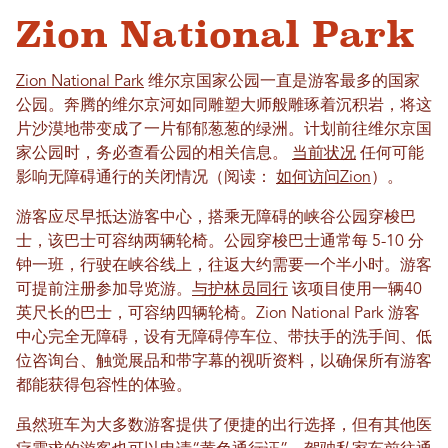
Zion National Park
Zion National Park
维尔京国家公园一直是游客最多的国家
公园。奔腾的维尔京河如同雕塑大师般雕琢着沉积岩，将这
片沙漠地带变成了一片郁郁葱葱的绿洲。计划前往维尔京国
家公园时，务必查看公园的相关信息。
当前状况
任何可能
影响无障碍通行的关闭情况（阅读：
如何访问Zion
）。
游客应尽早抵达游客中心，搭乘无障碍的峡谷公园穿梭巴
士，该巴士可容纳两辆轮椅。公园穿梭巴士通常每 5-10 分
钟一班，行驶在峡谷线上，往返大约需要一个半小时。游客
可提前注册参加导览游。
与护林员同行
该项目使用一辆40
英尺长的巴士，可容纳四辆轮椅。Zion National Park 游客
中心完全无障碍，设有无障碍停车位、带扶手的洗手间、低
位咨询台、触觉展品和带字幕的视听资料，以确保所有游客
都能获得包容性的体验。
虽然班车为大多数游客提供了便捷的出行选择，但有其他医