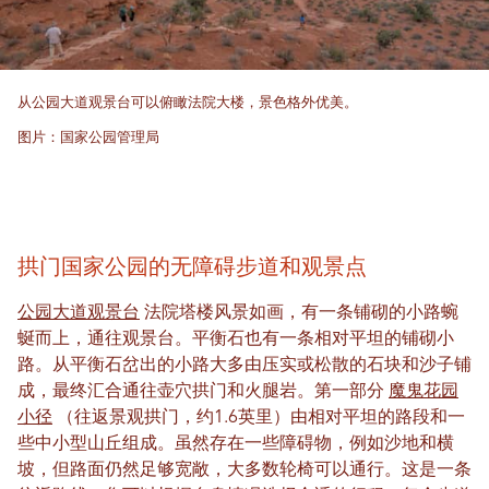
从公园大道观景台可以俯瞰法院大楼，景色格外优美。
图片：国家公园管理局
拱门国家公园的无障碍步道和观景点
公园大道观景台
法院塔楼风景如画，有一条铺砌的小路蜿
蜒而上，通往观景台。平衡石也有一条相对平坦的铺砌小
路。从平衡石岔出的小路大多由压实或松散的石块和沙子铺
成，最终汇合通往壶穴拱门和火腿岩。第一部分
魔鬼花园
小径
（往返景观拱门，约1.6英里）由相对平坦的路段和一
些中小型山丘组成。虽然存在一些障碍物，例如沙地和横
坡，但路面仍然足够宽敞，大多数轮椅可以通行。这是一条