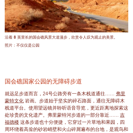
沿着 8 英里长的国会礁风景大道漫步，欣赏令人叹为观止的美景。
照片：不仅仅是公园
国会礁国家公园的无障碍步道
就远足步道而言，24号公路旁有一条木栈道通往……
弗里
蒙特文化
岩画。步道始于坚实的碎石路面，通往无障碍木
栈道平台。使用望远镜并聆听语音导览，更近距离地探索这
处珍贵的文化遗产。弗里蒙特河步道的一部分靠近……
吉
福德楼
这条步道也十分便捷，它穿过一片草地和果园，四
周环绕着高耸的砂岩峭壁和火山碎屑遍布的台地，是观鸟和