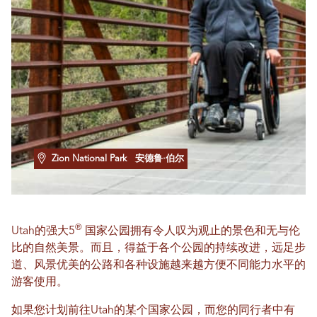
Zion National Park
安德鲁·伯尔
®
Utah的强大5
国家公园拥有令人叹为观止的景色和无与伦
比的自然美景。而且，得益于各个公园的持续改进，远足步
道、风景优美的公路和各种设施越来越方便不同能力水平的
游客使用。
如果您计划前往Utah的某个国家公园，而您的同行者中有