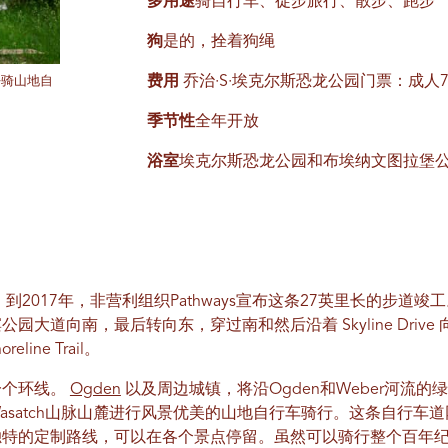
多用途
骑自行车、徒步旅行、散步、跑步
狗
是的，拴着狗绳
费用
乔治·S·埃克尔斯恐龙公园门票：成人7
好骑山地自
季节性
全年开放
浴室
埃克尔斯恐龙公园和布埃纳文图拉堡
。到2017年，非营利组织Pathways宣布这条27英里长的步道
大道向南，最后转向东，穿过南和然后沿着 Skyline Drive 
oreline Trail。
一个环线。
Ogden
以及周边城镇，将沿Ogden和Weber河流
Wasatch山脉山麓进行风景优美的山地自行车骑行。这条自行车道
独特的定制路线，可以在各个景点停留。虽然可以骑行整个百年