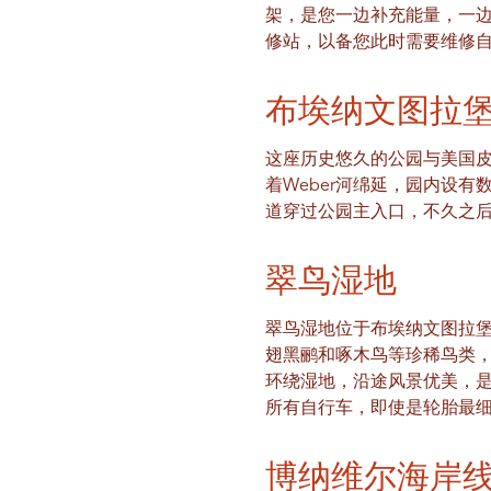
架，是您一边补充能量，一
修站，以备您此时需要维修
布埃纳文图拉
这座历史悠久的公园与美国皮
着Weber河绵延，园内设
道穿过公园主入口，不久之后
翠鸟湿地
翠鸟湿地位于布埃纳文图拉
翅黑鹂和啄木鸟等珍稀鸟类，
环绕湿地，沿途风景优美，
所有自行车，即使是轮胎最
博纳维尔海岸