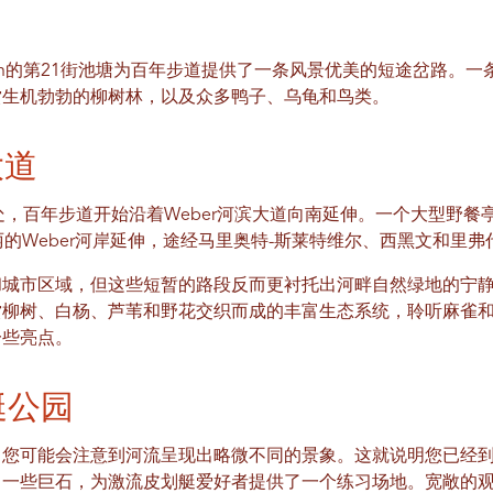
den的第21街池塘为百年步道提供了一条风景优美的短途岔路。一
赏生机勃勃的柳树林，以及众多鸭子、乌龟和鸟类。
大道
交汇处，百年步道开始沿着Weber河滨大道向南延伸。一个大型野
丽的Weber河岸延伸，途经马里奥特-斯莱特维尔、西黑文和里弗
和城市区域，但这些短暂的路段反而更衬托出河畔自然绿地的宁
赏柳树、白杨、芦苇和野花交织而成的丰富生态系统，聆听麻雀
一些亮点。
艇公园
久，您可能会注意到河流呈现出略微不同的景象。这就说明您已经到
置了一些巨石，为激流皮划艇爱好者提供了一个练习场地。宽敞的