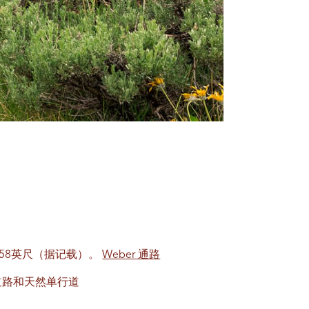
。
458英尺（据记载）。
Weber 通路
道路和天然单行道