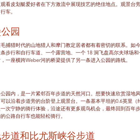
边观看皮划艇爱好者在下方激流中展现技艺的绝佳地点。观景台
自行车。
堡公园
毛捕猎时代的山地猎人和摩门教定居者都有着密切的联系。如今，
有数条步行和自行车道、一个露营地、一个 18 洞飞盘高尔夫球场
，一座横跨Weber河的桥梁提供了另一条进入公园的路线。
堡公园内，是一片紧邻百年步道的天然河口。想要快速欣赏湿地
可以沿着步道旁的台阶登上观景台。一条基本平坦的0.6英里（
是一次宁静的骑行体验，沿途还有更多观鸟机会，最终回到百年
细的公路自行车也能轻松骑行。
线步道和比尤斯峡谷步道