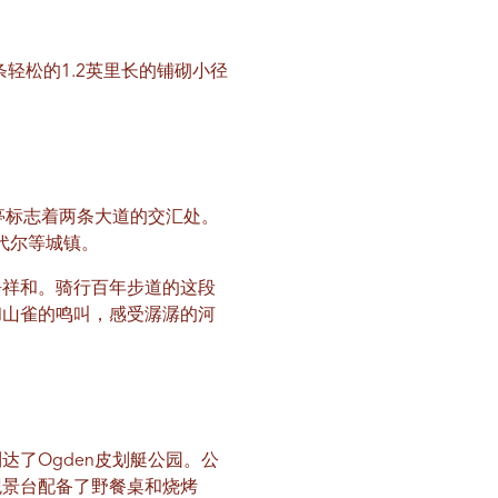
条轻松的1.2英里长的铺砌小径
餐亭标志着两条大道的交汇处。
代尔等城镇。
静祥和。骑行百年步道的这段
和山雀的鸣叫，感受潺潺的河
达了Ogden皮划艇公园。公
观景台配备了野餐桌和烧烤