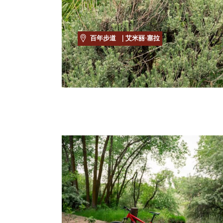
百年步道
| 艾米丽·塞拉