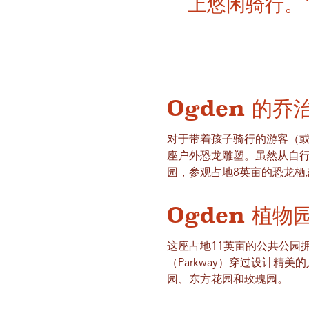
上悠闲骑行。
Ogden 的乔
对于带着孩子骑行的游客（或
座户外恐龙雕塑。虽然从自
园，参观占地8英亩的恐龙栖
Ogden 植物
这座占地11英亩的公共公园
（Parkway）穿过设计
园、东方花园和玫瑰园。