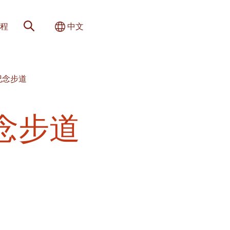
网站搜索
切换国际
程
中文
纪念步道
念步道