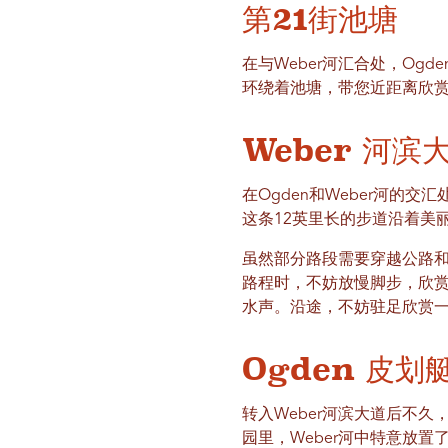
第21街池塘
在与Weber河汇合处，Og
环绕着池塘，带您近距离欣
Weber 河滨
在Ogden和Weber河的
这条12英里长的步道沿着美
虽然部分路段需要穿越公路
路程时，不妨放慢脚步，欣
水声。沿途，不妨驻足欣赏
Ogden 皮划
转入Weber河滨大道后不
园里，Weber河中特意放