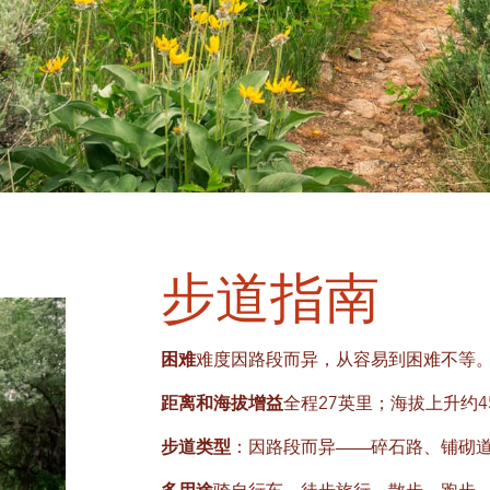
步道指南
困难
难度因路段而异，从容易到困难不等
距离和海拔增益
全程27英里；海拔上升约
步道类型
：因路段而异——碎石路、铺砌