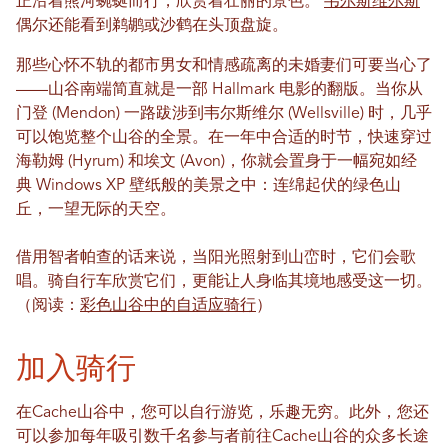
正沿着熊河蜿蜒而行，欣赏着壮丽的景色。
韦尔斯维尔斯
偶尔还能看到鹈鹕或沙鹤在头顶盘旋。
那些心怀不轨的都市男女和情感疏离的未婚妻们可要当心了
——山谷南端简直就是一部 Hallmark 电影的翻版。当你从
门登 (Mendon) 一路跋涉到韦尔斯维尔 (Wellsville) 时，几乎
可以饱览整个山谷的全景。在一年中合适的时节，快速穿过
海勒姆 (Hyrum) 和埃文 (Avon)，你就会置身于一幅宛如经
典 Windows XP 壁纸般的美景之中：连绵起伏的绿色山
丘，一望无际的天空。
借用智者帕查的话来说，当阳光照射到山峦时，它们会歌
唱。骑自行车欣赏它们，更能让人身临其境地感受这一切。
（阅读：
彩色山谷中的自适应骑行
）
加入骑行
在Cache山谷中，您可以自行游览，乐趣无穷。此外，您还
可以参加每年吸引数千名参与者前往Cache山谷的众多长途