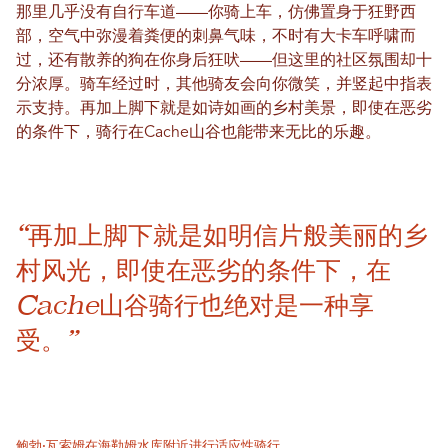
那里几乎没有自行车道——你骑上车，仿佛置身于狂野西
部，空气中弥漫着粪便的刺鼻气味，不时有大卡车呼啸而
过，还有散养的狗在你身后狂吠——但这里的社区氛围却十
分浓厚。骑车经过时，其他骑友会向你微笑，并竖起中指表
示支持。再加上脚下就是如诗如画的乡村美景，即使在恶劣
的条件下，骑行在Cache山谷也能带来无比的乐趣。
“再加上脚下就是如明信片般美丽的乡
村风光，即使在恶劣的条件下，在
Cache山谷骑行也绝对是一种享
受。”
鲍勃·瓦索姆在海勒姆水库附近进行适应性骑行。