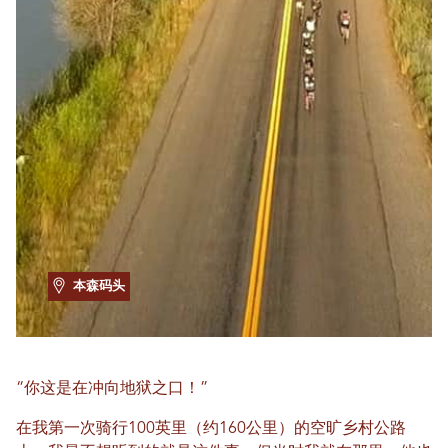
本森码头
“你这是在冲向地狱之口！”
在我第一次骑行100英里（约160公里）的空旷乡村公路