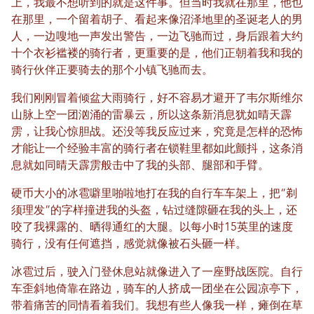
上，我最不想听到的就是这件事。但当时我就在那里，他也
在那里，一个留着胡子、看起来像沼泽地里的圣诞老人的男
人，一边嗖地一声发出警告，一边飞驰而过，身后跟着大约
十个衣衫褴褛的骑行者，更重要的是，他们正朝着我和我的
骑行伙伴正要骑去的那个小镇飞驰而去。
我们刚刚冒着倾盆大雨骑行，好不容易才避开了韦尔斯维尔
山脉上空一团汹涌的雷暴云，所以这条新消息犹如晴天霹
雳，让我心惊胆战。还没等我反应过来，究竟是怎样的恐怖
才能让一个经验丰富的骑行者在锁鞋里都如此颤抖，这条消
息就如同晴天霹雳般击中了我的头部、腿部和手臂。
硬币大小的冰雹噼里啪啦地打在我的自行车车架上，把“剃
须理发”的字样撞进我的头盔，钻过缝隙砸在我的头上，还
咬了我裸露的、晒得通红的大腿。以每小时15英里的速度
骑行，没有任何遮挡，感觉就像被石头砸一样。
冰雹过后，驶入门登休息站就像进入了一座野战医院。自行
车歪斜地倚靠在路边，骑车的人挤成一团坐在公园凉亭下，
带着痛苦的同情看着我们。我想有些人像我一样，瘫倒在草