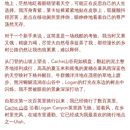
地上，茫然地眨着眼睛望着天空，可能正在反思自己的人生
选择。我浑身青紫，莱卡短裤紧紧地贴在皮肤上，双腿颤抖
得厉害，差点在移动厕所里摔倒，眼睁睁地看着自己的尊严
荡然无存。
对于一个新手来说，这简直是一场残酷的考验。我当时又累
又饿，精疲力竭，尽管大自然母亲捉弄了我，那些漫长的乡
村公路仍然让我伤痕累累，难以释怀。
从门登的山坡上望去，Cache山谷宛如棋盘，翻起的泥土整
齐地排列成行，高高的夏玉米和摇曳的麦穗在暴风雨深蓝色
的天空映衬下格外醒目。牛群懒洋洋地在茂密的草地上踱
步。熊河蜿蜒流淌在山谷中，Logan的灯光在东边的树丛中
闪烁。我不禁被眼前的景象深深打动了。
自那次第一次百英里骑行以来，我已经骑行了数百英里。
Cache 山谷
沿着Logan Canyon英里路飞驰，迎着风，在乡
村里兜风，在城市里通勤。它已经成为我最喜欢的骑行地点
之一Utah。