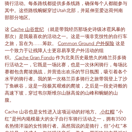
骑行活动。每条路线都提供多条线路，确保每个人都能参与
其中。这些路线蜿蜒穿过Utah北部，并延伸至爱达荷州南
部部分地区。
这
Cache 山谷世纪
（就是带我经历那场史诗级冰雹风暴的
那次）是我最喜欢的活动之一。这是一项非竞技性的自行车
之旅，旨在为……筹款。
Common Ground 户外探险
这是
一个致力于让残障人士更容易享受户外活动的组
织。
Cache Gran Fondo
作为北美历史最悠久的格兰芬多骑
行活动之一，它既是一场比赛，也是一次休闲骑行，每场比
赛都包含爬坡挑战，并营造出欢乐的节日氛围，吸引着各个
水平的骑行者。我的第一次格兰芬多骑行之旅带我登上了沙
丁鱼峡谷，这是一段极其艰难的爬坡，之后是一段史诗般的
高速下坡，穿过韦尔斯维尔山脉高耸的山峰和蜿蜒的山
腹。
Cache 山谷也是女性进入这项运动的好地方。
小红帽
“小
红”是州内规模最大的女子自行车骑行活动之一，拥有3500
名热情洋溢的女性骑行者。虽然我说的是骑行，但“小红”本