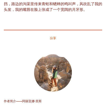
挡，路边的沟渠里传来青蛙和蟋蟀的鸣叫声，风吹乱了我的
头发，我的嘴唇在脸上张成了一个宽阔的月牙形。
分享
作者简介——阿丽亚娜·里斯