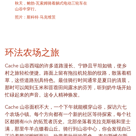
秋天，鲍勃·瓦索姆骑着躺式电动三轮车在
山谷中穿行。
照片：斯科特·马克维茨
环法农场之旅
Cache 山谷西端的许多道路漫长、宁静且平坦如镜，使乡
村之旅轻松便捷。路面上留有拖拉机轮胎的纹路，散落着稻
草，这些道路别具特色。最佳骑行时间通常是夏日的清晨，
那时可以闻到玉米和苜蓿田间露水的芬芳，听到奶牛场开始
忙碌起来的声音。这令人精神焕发。
Cache 山谷面积不大，一个下午就能横穿山谷，探访六七
个农场小镇。每个方向都有一个新的社区等待探索，每个社
区都拥有rich 的拓荒者历史。北部坐落着克拉克斯顿和里士
满，那里牛羊点缀着山丘。骑行到山谷中心，你会发现自己