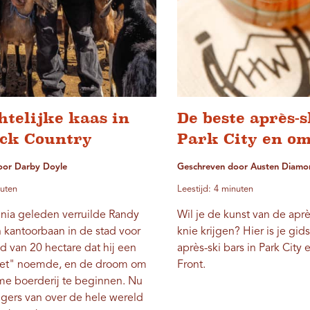
telijke kaas in
De beste après-s
ck Country
Park City en o
oor Darby Doyle
Geschreven door Austen Diamo
nuten
Leestijd: 4 minuten
nia geleden verruilde Randy
Wil je de kunst van de apr
n kantoorbaan in de stad voor
knie krijgen? Hier is je gid
d van 20 hectare dat hij een
après-ski bars in Park City
wiet" noemde, en de droom om
Front.
ame boerderij te beginnen. Nu
igers van over de hele wereld