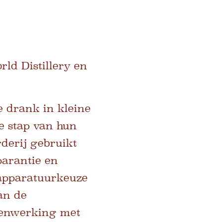
d Distillery en
 drank in kleine
e stap van hun
erderij gebruikt
parantie en
apparatuurkeuze
an de
amenwerking met