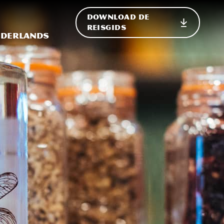
DOWNLOAD DE
p de site
ternationale weergave in-/uitschakelen
REISGIDS
derlands