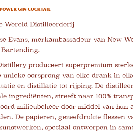
 Power Gin Cocktail
Wereld Distilleerderij
se Evans, merkambassadeur van New Worl
 Bartending.
stillery produceert superpremium sterke
e unieke oorsprong van elke drank in elk
tie en distillatie tot rijping. De distille
le ingrediënten, streeft naar 100% trans
oord milieubeheer door middel van hun 
en. De papieren, gezeefdrukte flessen v
jn kunstwerken, speciaal ontworpen in s