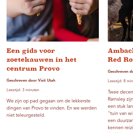
Een gids voor
Ambach
zoetekauwen in het
Red Ro
centrum Provo
Geschreven d
Geschreven door Visit Utah
Leestijd: 8 mi
Leestijd: 3 minuten
Twee decen
Ramsley zij
We zijn op pad gegaan om de lekkerste
een stuk lan
dingen van Provo te vinden. En we werden
"tuin van 
niet teleurgesteld.
een ​​duurz
kennen reiz