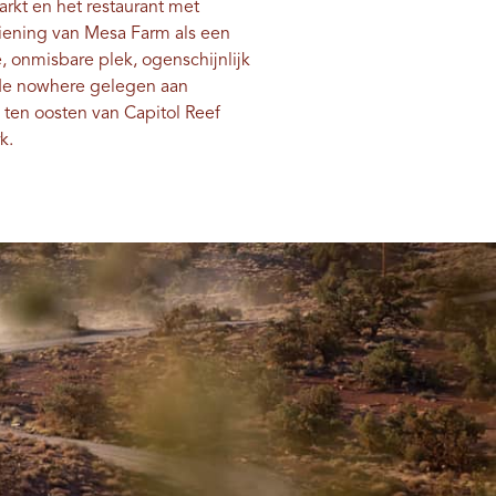
arkt en het restaurant met
iening van Mesa Farm als een
e, onmisbare plek, ogenschijnlijk
de nowhere gelegen aan
ten oosten van Capitol Reef
k.