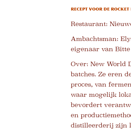
Recept voor de Rocket
Restaurant:
Nieuwe 
Ambachtsman:
Ely
eigenaar van Bitte
Over:
New World Di
batches. Ze eren d
proces, van fermenta
waar mogelijk loka
bevordert verantw
en productiemethod
distilleerderij zi