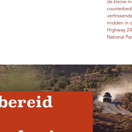
de kleine m
counterbed
verfrissend
midden in 
Highway 24 
National Par
bereid