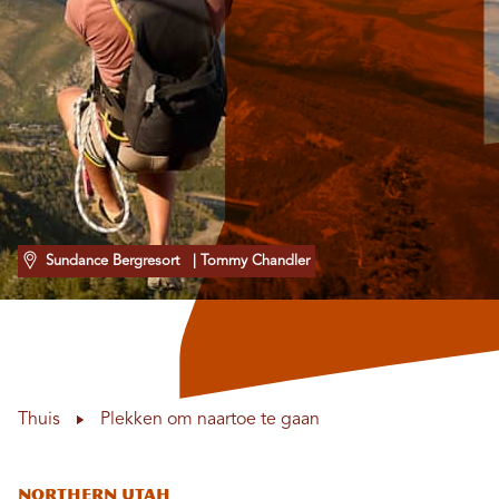
Sundance Bergresort
| Tommy Chandler
Thuis
Plekken om naartoe te gaan
Northern Utah