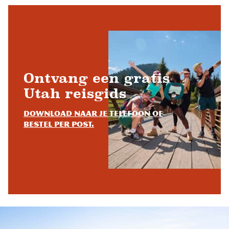
Ontvang een gratis
Utah reisgids
Download naar je telefoon of
bestel per post.