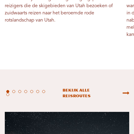
reizigers die de skigebieden van Utah bezoeken of
war
zuidwaarts reizen naar het beroemde rode
in 
rotslandschap van Utah.
nab
mek
ka
Bekijk alle
reisroutes