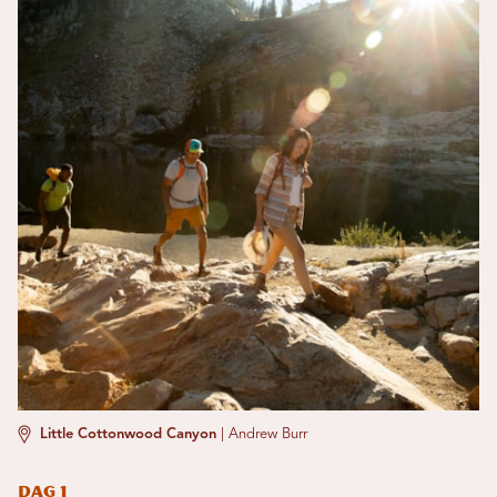
Little Cottonwood Canyon
|
Andrew Burr
Dag 1