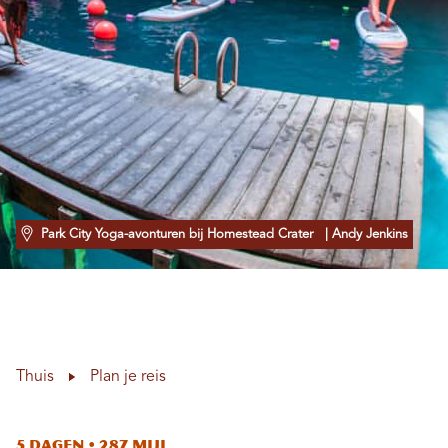
Park City Yoga-avonturen bij Homestead Crater
| Andy Jenkins
Thuis
Plan je reis
5 dagen • 287 mijl