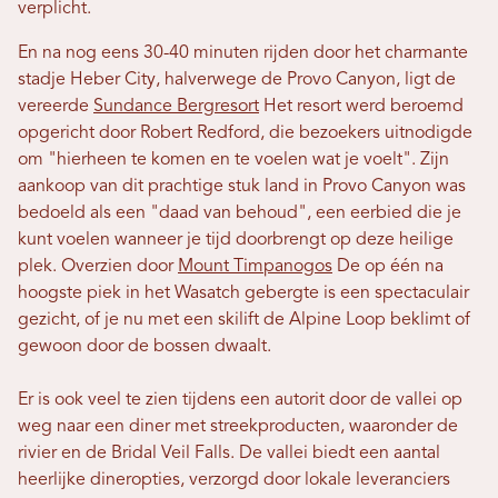
verplicht.
En na nog eens 30-40 minuten rijden door het charmante
stadje Heber City, halverwege de Provo Canyon, ligt de
vereerde
Sundance Bergresort
Het resort werd beroemd
opgericht door Robert Redford, die bezoekers uitnodigde
om "hierheen te komen en te voelen wat je voelt". Zijn
aankoop van dit prachtige stuk land in Provo Canyon was
bedoeld als een "daad van behoud", een eerbied die je
kunt voelen wanneer je tijd doorbrengt op deze heilige
plek. Overzien door
Mount Timpanogos
De op één na
hoogste piek in het Wasatch gebergte is een spectaculair
gezicht, of je nu met een skilift de Alpine Loop beklimt of
gewoon door de bossen dwaalt.
Er is ook veel te zien tijdens een autorit door de vallei op
weg naar een diner met streekproducten, waaronder de
rivier en de Bridal Veil Falls. De vallei biedt een aantal
heerlijke dineropties, verzorgd door lokale leveranciers