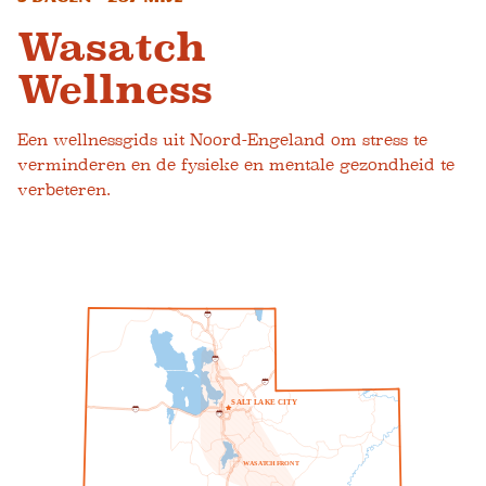
Wasatch
Wellness
Een wellnessgids uit Noord-Engeland om stress te
verminderen en de fysieke en mentale gezondheid te
verbeteren.
1
5
1
5
8
0
S
A
L
T
L
A
K
E
C
I
T
Y
8
0
2
1
5
W
A
S
A
T
C
H
F
R
O
N
T