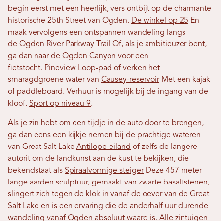
begin eerst met een heerlijk, vers ontbijt op de charmante
historische 25th Street van Ogden.
De winkel op 25
En
maak vervolgens een ontspannen wandeling langs
de
Ogden River Parkway Trail
Of, als je ambitieuzer bent,
ga dan naar de Ogden Canyon voor een
fietstocht.
Pineview Loop-pad
of verken het
smaragdgroene water van
Causey-reservoir
Met een kajak
of paddleboard. Verhuur is mogelijk bij de ingang van de
kloof.
Sport op niveau 9
.
Als je zin hebt om een ​​tijdje in de auto door te brengen,
ga dan eens een kijkje nemen bij de prachtige wateren
van Great Salt Lake
Antilope-eiland
of zelfs de langere
autorit om de landkunst aan de kust te bekijken, die
bekendstaat als
Spiraalvormige steiger
Deze 457 meter
lange aarden sculptuur, gemaakt van zwarte basaltstenen,
slingert zich tegen de klok in vanaf de oever van de Great
Salt Lake en is een ervaring die de anderhalf uur durende
wandeling vanaf Ogden absoluut waard is. Alle zintuigen