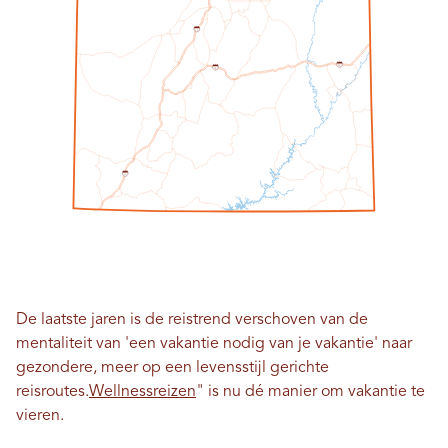
1
5
7
0
7
0
1
5
De laatste jaren is de reistrend verschoven van de
mentaliteit van 'een vakantie nodig van je vakantie' naar
gezondere, meer op een levensstijl gerichte
reisroutes.
Wellnessreizen
" is nu dé manier om vakantie te
vieren.