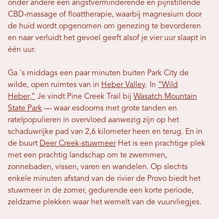
onder andere een angstverminderende en pijnstillende
CBD-massage of floattherapie, waarbij magnesium door
de huid wordt opgenomen om genezing te bevorderen
en naar verluidt het gevoel geeft alsof je vier uur slaapt in
één uur.
Ga 's middags een paar minuten buiten Park City de
wilde, open ruimtes van in
Heber Valley
. In
“Wild
Heber,”
Je vindt Pine Creek Trail bij
Wasatch Mountain
State Park
— waar esdoorns met grote tanden en
ratelpopulieren in overvloed aanwezig zijn op het
schaduwrijke pad van 2,6 kilometer heen en terug. En in
de buurt
Deer Creek-stuwmeer
Het is een prachtige plek
met een prachtig landschap om te zwemmen,
zonnebaden, vissen, varen en wandelen. Op slechts
enkele minuten afstand van de rivier de Provo biedt het
stuwmeer in de zomer, gedurende een korte periode,
zeldzame plekken waar het wemelt van de vuurvliegjes.