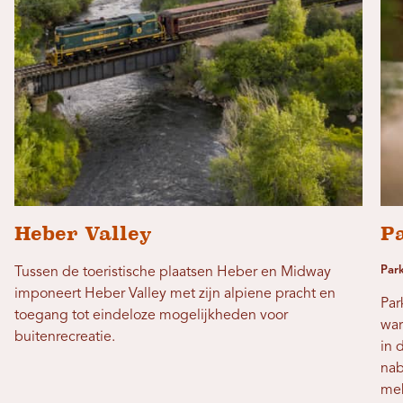
Heber Valley
P
Park
Tussen de toeristische plaatsen Heber en Midway
imponeert Heber Valley met zijn alpiene pracht en
Par
toegang tot eindeloze mogelijkheden voor
war
buitenrecreatie.
in 
nab
mek