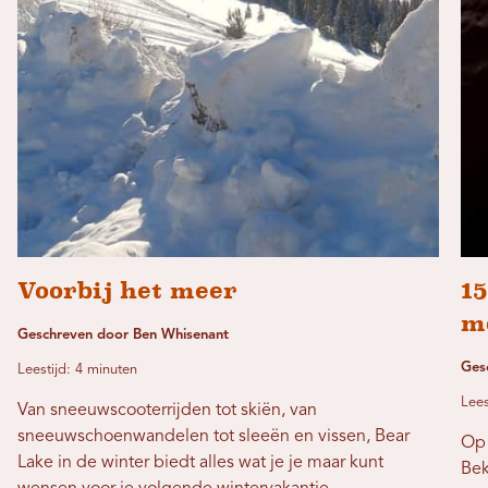
Voorbij het meer
15
m
Geschreven door Ben Whisenant
Ges
Leestijd: 4 minuten
Lees
Van sneeuwscooterrijden tot skiën, van
sneeuwschoenwandelen tot sleeën en vissen, Bear
Op 
Lake in de winter biedt alles wat je je maar kunt
Bek