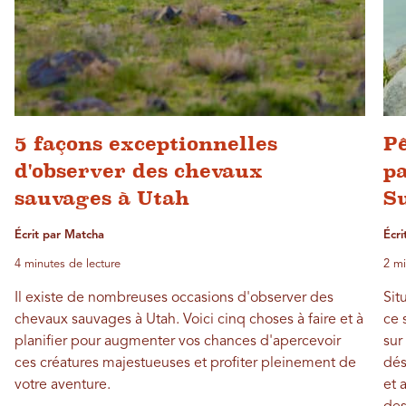
5 façons exceptionnelles
Pê
d'observer des chevaux
p
sauvages à Utah
S
Écrit par Matcha
Écri
4 minutes de lecture
2 mi
Il existe de nombreuses occasions d'observer des
Sit
chevaux sauvages à Utah. Voici cinq choses à faire et à
ce 
planifier pour augmenter vos chances d'apercevoir
sur
ces créatures majestueuses et profiter pleinement de
dés
votre aventure.
et 