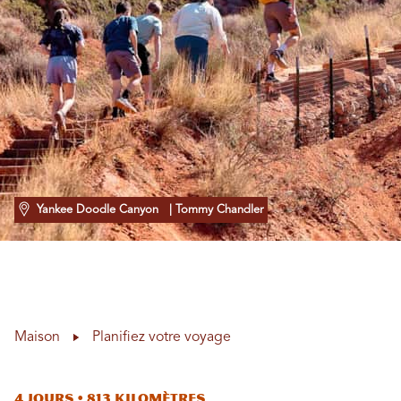
Yankee Doodle Canyon
| Tommy Chandler
Maison
Planifiez votre voyage
4 jours • 813 kilomètres