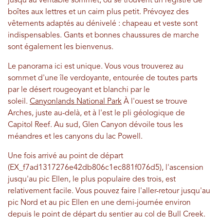
jusqu'au véritable sommet, où se trouvent un registre de
boîtes aux lettres et un cairn plus petit. Prévoyez des
vêtements adaptés au dénivelé : chapeau et veste sont
indispensables. Gants et bonnes chaussures de marche
sont également les bienvenus.
Le panorama ici est unique. Vous vous trouverez au
sommet d'une île verdoyante, entourée de toutes parts
par le désert rougeoyant et blanchi par le
soleil.
Canyonlands National Park
À l'ouest se trouve
Arches, juste au-delà, et à l'est le pli géologique de
Capitol Reef. Au sud, Glen Canyon dévoile tous les
méandres et les canyons du lac Powell.
Une fois arrivé au point de départ
(EX_f7ad1317276e42db806c1ec881f076d5), l'ascension
jusqu'au pic Ellen, le plus populaire des trois, est
relativement facile. Vous pouvez faire l'aller-retour jusqu'au
pic Nord et au pic Ellen en une demi-journée environ
depuis le point de départ du sentier au col de Bull Creek.