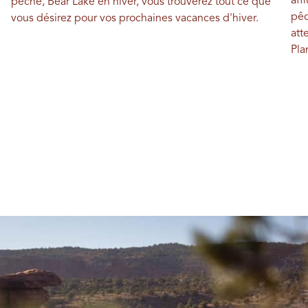
aff
pêche, Bear Lake en hiver, vous trouverez tout ce que
pêc
vous désirez pour vos prochaines vacances d'hiver.
att
Pla