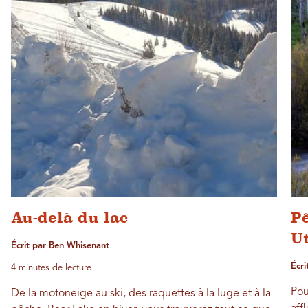
Au-delà du lac
Pê
U
Écrit par Ben Whisenant
Écri
4 minutes de lecture
Pou
De la motoneige au ski, des raquettes à la luge et à la