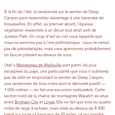
À la fin de l'été, la randonnée sur le sentier de Deep
Canyon peut ressembler davantage à une traversée de
broussailles. En effet, au premier abord, l'épaisse
végétation ressemble à un décor tout droit sorti de
Jurassic Park. Un coup d'œil au ciel nous rappelle que
nous ne sommes pas à l'ère préhistorique : vous ne verrez
pas de ptérodactyles, mais vous apercevrez probablement
un faucon planant au-dessus de vous.
Utah's
Montagnes de Wellsville
sont parmi les plus
escarpées du pays, une particularité que vous n'oublierez
pas de sitôt en empruntant le sentier de Deep Canyon,
une randonnée de trois miles dont le dénivelé positif —
1 006 mètres — en fait une excursion redoutable. Cette
section nord de la chaîne de montagnes Wasatch se situe
entre
Brigham City
et
Logan
Elle ne fait que trois ou quatre
miles de large à sa base, mais reste au-dessus de 8 000
pieds sur toute sa longueur de 20 miles, ce qui signifie