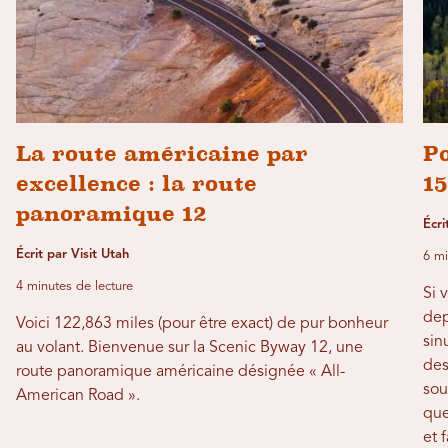
La route américaine par
Po
excellence : la route
15
panoramique 12
Écr
Écrit par Visit Utah
6 mi
4 minutes de lecture
Si 
dep
Voici 122,863 miles (pour être exact) de pur bonheur
sin
au volant. Bienvenue sur la Scenic Byway 12, une
des
route panoramique américaine désignée « All-
sou
American Road ».
que
et 